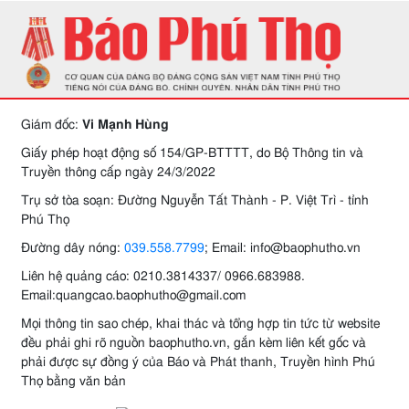
Giám đốc:
Vi Mạnh Hùng
Giấy phép hoạt động số 154/GP-BTTTT, do Bộ Thông tin và
Truyền thông cấp ngày 24/3/2022
Trụ sở tòa soạn: Đường Nguyễn Tất Thành - P. Việt Trì - tỉnh
Phú Thọ
Đường dây nóng:
039.558.7799
; Email: info@baophutho.vn
Liên hệ quảng cáo: 0210.3814337/ 0966.683988.
Email:quangcao.baophutho@gmail.com
Mọi thông tin sao chép, khai thác và tổng hợp tin tức từ website
đều phải ghi rõ nguồn baophutho.vn, gắn kèm liên kết gốc và
phải được sự đồng ý của Báo và Phát thanh, Truyền hình Phú
Thọ bằng văn bản