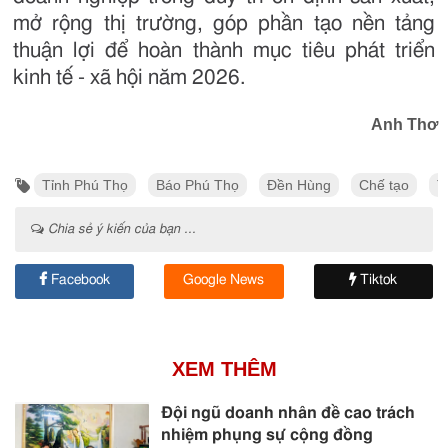
mở rộng thị trường, góp phần tạo nền tảng
thuận lợi để hoàn thành mục tiêu phát triển
kinh tế - xã hội năm 2026.
Anh Thơ
Tỉnh Phú Thọ
Báo Phú Thọ
Đền Hùng
Chế tạo
T
Chia sẻ ý kiến của bạn ...
Facebook
Google News
Tiktok
XEM THÊM
Đội ngũ doanh nhân đề cao trách
nhiệm phụng sự cộng đồng