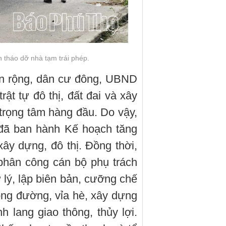
tháo dỡ nhà tạm trái phép.
àn rộng, dân cư đông, UBND
ật tự đô thị, đất đai và xây
trọng tâm hàng đầu. Do vậy,
đã ban hành Kế hoạch tăng
xây dựng, đô thị. Đồng thời,
, phân công cán bộ phụ trách
ử lý, lập biên bản, cưỡng chế
òng đường, vỉa hè, xây dựng
 lang giao thông, thủy lợi.