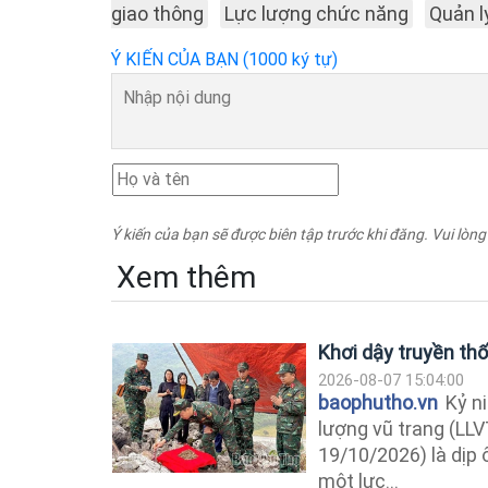
giao thông
Lực lượng chức năng
Quản l
Ý KIẾN CỦA BẠN (1000 ký tự)
Ý kiến của bạn sẽ được biên tập trước khi đăng. Vui lòng
Xem thêm
Khơi dậy truyền th
2026-08-07 15:04:00
baophutho.vn
Kỷ n
lượng vũ trang (LL
19/10/2026) là dịp
một lực...