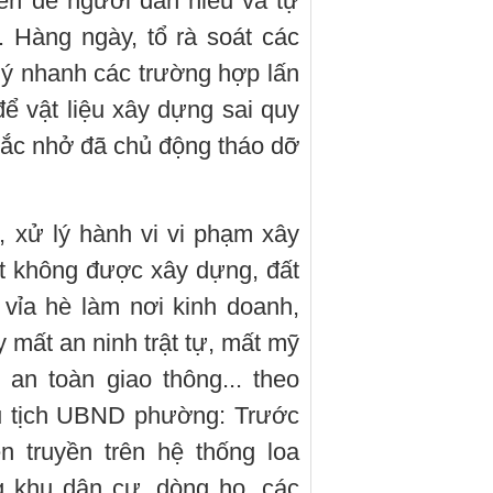
yền để người dân hiểu và tự
. Hàng ngày, tổ rà soát các
lý nhanh các trường hợp lấn
để vật liệu xây dựng sai quy
hắc nhở đã chủ động tháo dỡ
 xử lý hành vi vi phạm xây
ất không được xây dựng, đất
vỉa hè làm nơi kinh doanh,
 mất an ninh trật tự, mất mỹ
an toàn giao thông... theo
ủ tịch UBND phường: Trước
n truyền trên hệ thống loa
ng khu dân cư, dòng họ, các