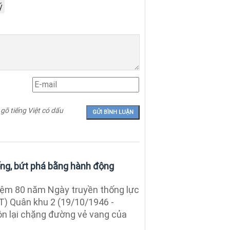
ý
 gõ tiếng Việt có dấu
ống, bứt phá bằng hành động
iệm 80 năm Ngày truyền thống lực
VT) Quân khu 2 (19/10/1946 -
 ôn lại chặng đường vẻ vang của