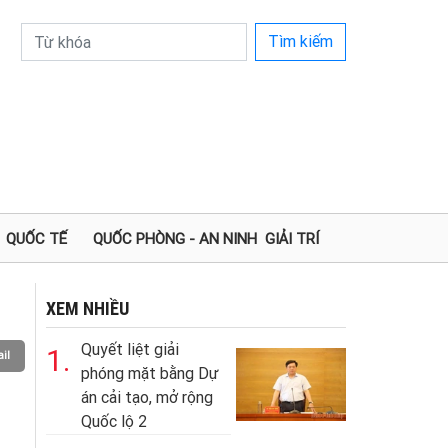
Tìm kiếm
QUỐC TẾ
QUỐC PHÒNG - AN NINH
GIẢI TRÍ
XEM NHIỀU
Quyết liệt giải
1.
il
phóng mặt bằng Dự
án cải tạo, mở rộng
Quốc lộ 2