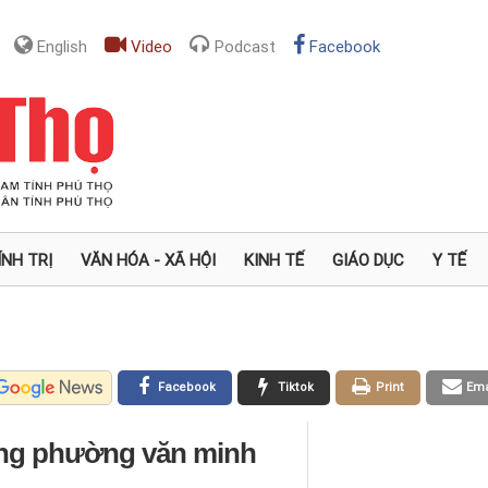
English
Video
Podcast
Facebook
ÍNH TRỊ
VĂN HÓA - XÃ HỘI
KINH TẾ
GIÁO DỤC
Y TẾ
Facebook
Tiktok
Print
Ema
dựng phường văn minh