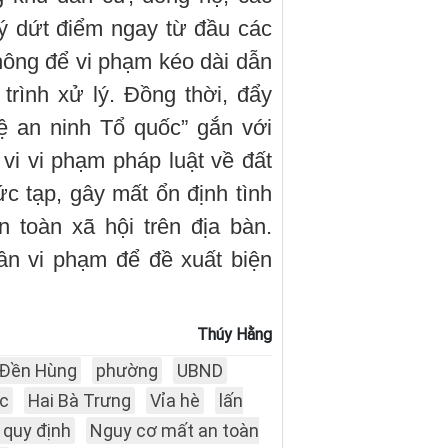
lý dứt điểm ngay từ đầu các
hông để vi phạm kéo dài dẫn
trình xử lý. Đồng thời, đẩy
ệ an ninh Tổ quốc” gắn với
vi vi phạm pháp luật về đất
ức tạp, gây mất ổn định tình
an toàn xã hội trên địa bàn.
ân vi phạm để đề xuất biện
Thúy Hằng
Đền Hùng
phường
UBND
ốc
Hai Bà Trưng
Vỉa hè
lấn
 quy định
Nguy cơ mất an toàn