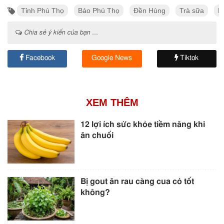
Tỉnh Phú Thọ
Báo Phú Thọ
Đền Hùng
Trà sữa
N
Chia sẻ ý kiến của bạn ...
Facebook
Google News
Tiktok
XEM THÊM
12 lợi ích sức khỏe tiềm năng khi
ăn chuối
Bị gout ăn rau càng cua có tốt
không?