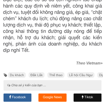
hành các quy định về niêm yết, công khai giá
dịch vụ, tuyệt đối không nâng giá, ép giá, “chặt
chém” khách du lịch; chủ động nâng cao chất
lượng dịch vụ, thái độ phục vụ khách; thiết lập,
công khai thông tin đường dây nóng để tiếp
nhận, hỗ trợ du khách; giải quyết các kiến
nghị, phản ánh của doanh nghiệp, du khách
dịp nghỉ Tết.
Theo Vietnam+
Du khách
Đắk Lắk
Thể thao
Lễ hội Cầu Ngư
Dịp 
Chia sẻ ý kiến của bạn ...
Facebook
Google News
Tiktok