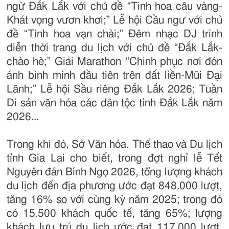
ngừ Đắk Lắk với chủ đề “Tinh hoa câu vàng-
Khát vọng vươn khơi;” Lễ hội Cầu ngư với chủ
đề “Tinh hoa vạn chài;” Đêm nhạc DJ trình
diễn thời trang du lịch với chủ đề “Đắk Lắk-
chào hè;” Giải Marathon “Chinh phục nơi đón
ánh bình minh đầu tiên trên đất liền-Mũi Đại
Lãnh;” Lễ hội Sầu riêng Đắk Lắk 2026; Tuần
Di sản văn hóa các dân tộc tỉnh Đắk Lắk năm
2026...
Trong khi đó, Sở Văn hóa, Thể thao và Du lịch
tỉnh Gia Lai cho biết, trong đợt nghỉ lễ Tết
Nguyên đán Bính Ngọ 2026, tổng lượng khách
du lịch đến địa phương ước đạt 848.000 lượt,
tăng 16% so với cùng kỳ năm 2025; trong đó
có 15.500 khách quốc tế, tăng 65%; lượng
khách lưu trú du lịch ước đạt 117.000 lượt,