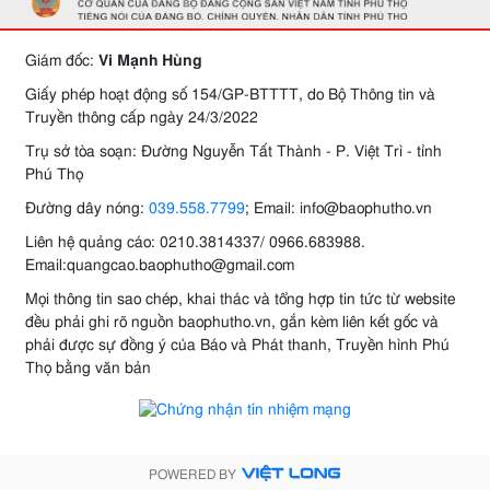
Giám đốc:
Vi Mạnh Hùng
Giấy phép hoạt động số 154/GP-BTTTT, do Bộ Thông tin và
Truyền thông cấp ngày 24/3/2022
Trụ sở tòa soạn: Đường Nguyễn Tất Thành - P. Việt Trì - tỉnh
Phú Thọ
Đường dây nóng:
039.558.7799
; Email: info@baophutho.vn
Liên hệ quảng cáo: 0210.3814337/ 0966.683988.
Email:quangcao.baophutho@gmail.com
Mọi thông tin sao chép, khai thác và tổng hợp tin tức từ website
đều phải ghi rõ nguồn baophutho.vn, gắn kèm liên kết gốc và
phải được sự đồng ý của Báo và Phát thanh, Truyền hình Phú
Thọ bằng văn bản
POWERED BY