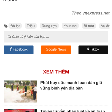
Theo vnexpress.net
Đà lạt
Triệu
Rùng rợn
Youtube
Bí mật
Vụ án
Chia sẻ ý kiến của bạn ...
Facebook
Google News
Tiktok
XEM THÊM
Phát huy sức mạnh toàn dân giữ
vững bình yên địa bàn
Tuyên truyền pháp luật về an toàn