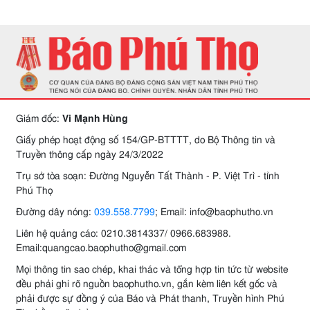
Giám đốc:
Vi Mạnh Hùng
Giấy phép hoạt động số 154/GP-BTTTT, do Bộ Thông tin và
Truyền thông cấp ngày 24/3/2022
Trụ sở tòa soạn: Đường Nguyễn Tất Thành - P. Việt Trì - tỉnh
Phú Thọ
Đường dây nóng:
039.558.7799
; Email: info@baophutho.vn
Liên hệ quảng cáo: 0210.3814337/ 0966.683988.
Email:quangcao.baophutho@gmail.com
Mọi thông tin sao chép, khai thác và tổng hợp tin tức từ website
đều phải ghi rõ nguồn baophutho.vn, gắn kèm liên kết gốc và
phải được sự đồng ý của Báo và Phát thanh, Truyền hình Phú