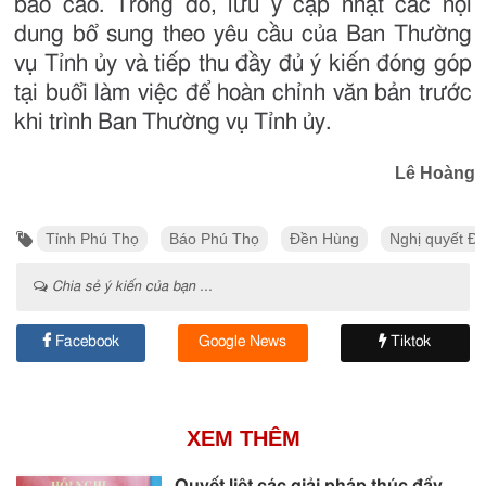
báo cáo. Trong đó, lưu ý cập nhật các nội
dung bổ sung theo yêu cầu của Ban Thường
vụ Tỉnh ủy và tiếp thu đầy đủ ý kiến đóng góp
tại buổi làm việc để hoàn chỉnh văn bản trước
khi trình Ban Thường vụ Tỉnh ủy.
Lê Hoàng
Tỉnh Phú Thọ
Báo Phú Thọ
Đền Hùng
Nghị quyết Đạ
Chia sẻ ý kiến của bạn ...
Facebook
Google News
Tiktok
XEM THÊM