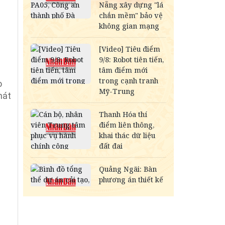
o
hát