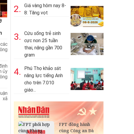
Giá vàng hôm nay 8-
2.
8: Tăng vọt
ỡ
n
Cứu sống trẻ sinh
3.
cực non 25 tuần
 các
thai, nặng gần 700
ông
gram
định
Phú Thọ khảo sát
4.
h ủy
năng lực tiếng Anh
ông
cho trên 7.010
giáo...
uận
6 xã