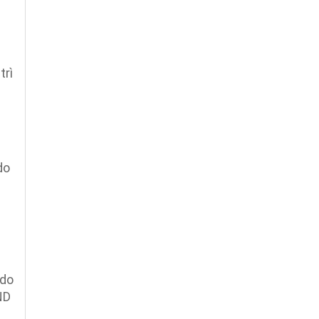
trì
do
 do
ND