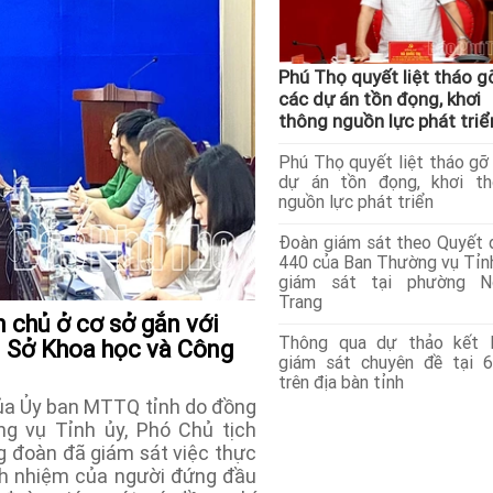
Phú Thọ quyết liệt tháo g
các dự án tồn đọng, khơi
thông nguồn lực phát triể
Phú Thọ quyết liệt tháo gỡ
dự án tồn đọng, khơi th
nguồn lực phát triển
Đoàn giám sát theo Quyết 
440 của Ban Thường vụ Tỉn
giám sát tại phường N
Trang
n chủ ở cơ sở gắn với
Thông qua dự thảo kết l
i Sở Khoa học và Công
giám sát chuyên đề tại 
trên địa bàn tỉnh
ủa Ủy ban MTTQ tỉnh do đồng
g vụ Tỉnh ủy, Phó Chủ tịch
 đoàn đã giám sát việc thực
ch nhiệm của người đứng đầu