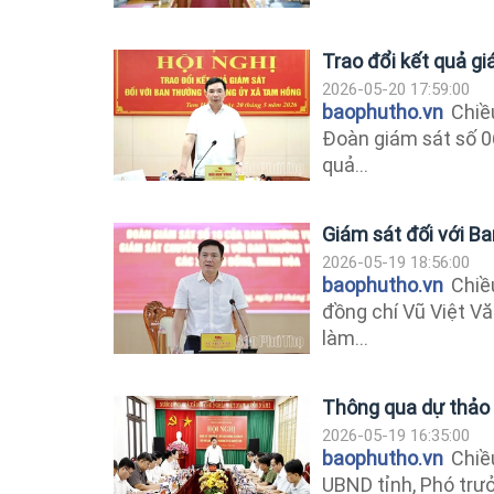
Trao đổi kết quả g
2026-05-20 17:59:00
baophutho.vn
Chiều
Đoàn giám sát số 06
quả...
Giám sát đối với B
2026-05-19 18:56:00
baophutho.vn
Chiều
đồng chí Vũ Việt Vă
làm...
Thông qua dự thảo k
2026-05-19 16:35:00
baophutho.vn
Chiều
UBND tỉnh, Phó trư