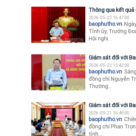
Thông qua kết quả 
2026-05-22 16:47:00
baophutho.vn
Ngày 
Tỉnh ủy, Trưởng Đo
Hội nghị...
Giám sát đối với B
2026-05-22 13:42:00
baophutho.vn
Sáng 
đồng chí Nguyễn Tr
Thường...
Giám sát đối với B
2026-05-21 16:49:00
baophutho.vn
Chiều
đồng chí Phan Trọn
tỉnh...