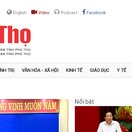
English
Video
Podcast
Facebook
ÍNH TRỊ
VĂN HÓA - XÃ HỘI
KINH TẾ
GIÁO DỤC
Y TẾ
Nổi bật