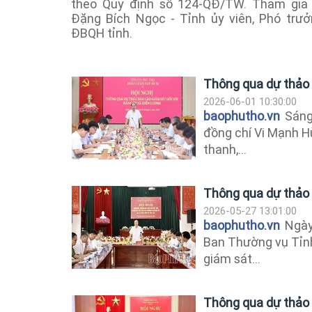
theo Quy định số 124-QĐ/TW. Tham gia 
Đặng Bích Ngọc - Tỉnh ủy viên, Phó trư
ĐBQH tỉnh.
Thông qua dự thảo 
2026-06-01 10:30:00
baophutho.vn
Sáng 
đồng chí Vi Mạnh H
thanh,...
Thông qua dự thảo 
2026-05-27 13:01:00
baophutho.vn
Ngày 
Ban Thường vụ Tỉnh
giám sát...
Thông qua dự thảo 