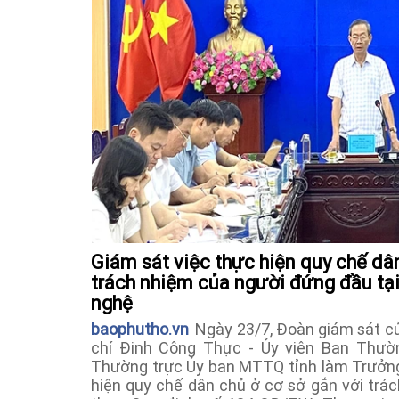
Giám sát việc thực hiện quy chế dâ
trách nhiệm của người đứng đầu tạ
nghệ
baophutho.vn
Ngày 23/7, Đoàn giám sát c
chí Đinh Công Thực - Ủy viên Ban Thườn
Thường trực Ủy ban MTTQ tỉnh làm Trưởng
hiện quy chế dân chủ ở cơ sở gắn với trá