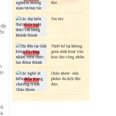
cấp
 ổn
n
ệt
Bộ
và