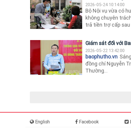
2026-05-24 10:14:00
Bộ Nội vụ vừa có h
không chuyên trách
trả tiền trợ cấp sau 
Giám sát đối với B
2026-05-22 13:42:00
baophutho.vn
Sáng 
đồng chí Nguyễn Tr
Thường...
English
Facebook
L