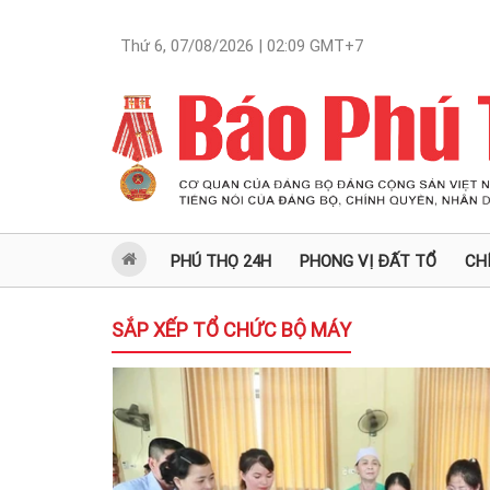
Thứ 6, 07/08/2026 | 02:09
GMT+7
PHÚ THỌ 24H
PHONG VỊ ĐẤT TỔ
CH
SẮP XẾP TỔ CHỨC BỘ MÁY