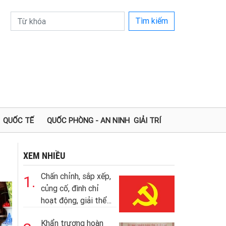
Tìm kiếm
QUỐC TẾ
QUỐC PHÒNG - AN NINH
GIẢI TRÍ
XEM NHIỀU
Chấn chỉnh, sắp xếp,
1.
củng cố, đình chỉ
hoạt động, giải thể...
Khẩn trương hoàn