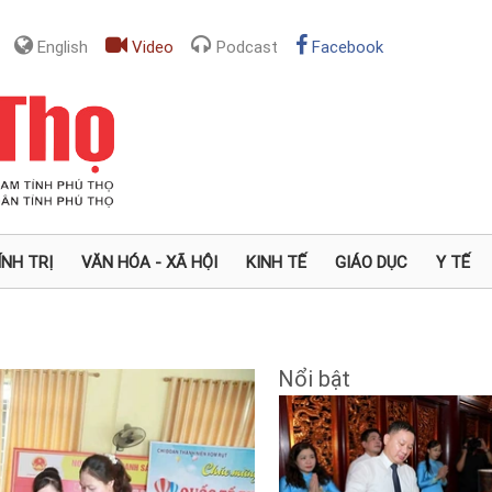
English
Video
Podcast
Facebook
ÍNH TRỊ
VĂN HÓA - XÃ HỘI
KINH TẾ
GIÁO DỤC
Y TẾ
Nổi bật