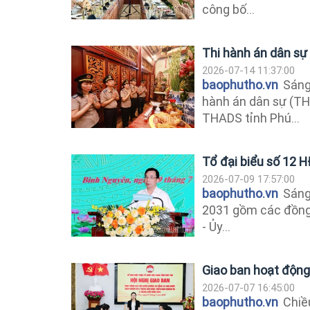
công bố...
Thi hành án dân sự
2026-07-14 11:37:00
baophutho.vn
Sáng 
hành án dân sự (TH
THADS tỉnh Phú...
Tổ đại biểu số 12 H
2026-07-09 17:57:00
baophutho.vn
Sáng 
2031 gồm các đồng 
- Ủy...
Giao ban hoạt động
2026-07-07 16:45:00
baophutho.vn
Chiều