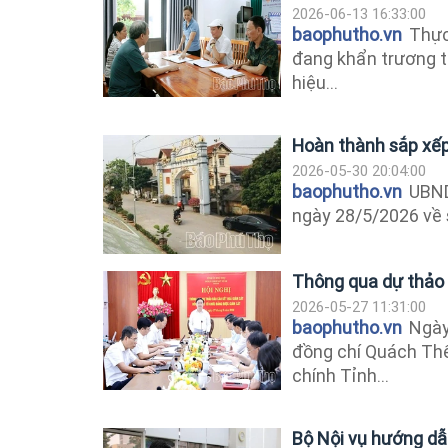
2026-06-13 16:33:00
baophutho.vn
Thực 
đang khẩn trương tr
hiệu...
Hoàn thành sắp xếp 
2026-05-30 20:04:00
baophutho.vn
UBND
ngày 28/5/2026 về s
Thông qua dự thảo 
2026-05-27 11:31:00
baophutho.vn
Ngày 
đồng chí Quách Thế
chính Tỉnh...
Bộ Nội vụ hướng dẫn