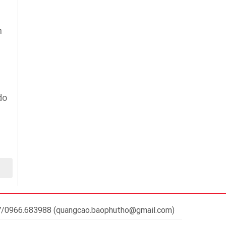
n
do
37/0966.683988 (quangcao.baophutho@gmail.com)