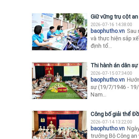
Giữ vững trụ cột an
2026-07-16 14:38:00
baophutho.vn
Sau 
và thực hiện sắp x
định tổ...
Thi hành án dân sự 
2026-07-15 07:34:00
baophutho.vn
Hướn
sự (19/7/1946 - 19
Nam...
Công bố giải thể Đ
2026-07-14 13:22:00
baophutho.vn
Ngày 
trưởng Bộ Công an 