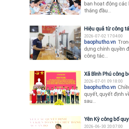
ban hoạt động các 
tháng đầu...
Hiệu quả từ công t
2026-07-02 17:04:00
baophutho.vn
Tron
dựng chính quyền đ
công tác...
Xã Bình Phú công bố
2026-07-01 09:18:00
baophutho.vn
Chiều
quyết, quyết định v
sau...
Yên Kỳ công bố quyế
2026-06-30 20:07:00