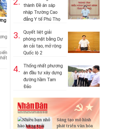
2.
thành Đề án sáp
nhập Trường Cao
đẳng Y tế Phú Thọ
ơng
Quyết liệt giải
3.
ương
phóng mặt bằng Dự
án cải tạo, mở rộng
biến
Quốc lộ 2
hất
Thống nhất phương
4.
án đầu tư xây dựng
đường hầm Tam
Đảo