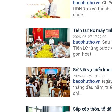
baophutho.vn
Chiều
HĐND xã về thành l
chức...
Tiên Lữ: Bộ máy ti
2026-06-27 17:22:00
baophutho.vn
Sau 1
Tiên Lữ từng bước 
gọn, hoạt...
Sở Nội vụ triển kha
2026-06-25 10:36:00
baophutho.vn
Ngày 
tháng đầu năm, tri
chí...
Sắp xếp thôn, tổ dâ