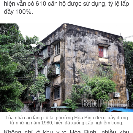
hiện vẫn có 610 căn hộ được sử dụng, tỷ lệ lấp
đầy 100%.
Tòa nhà cao tầng cũ tại phường Hòa Bình được xây dựng
từ những năm 1980, hiện đã xuống cấp nghiêm trọng.
Không chỉ ở khu vực Hòa Bình, nhiều khu