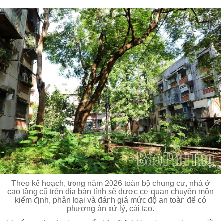
Theo kế hoạch, trong năm 2026 toàn bộ chung cư, nhà ở
cao tầng cũ trên địa bàn tỉnh sẽ được cơ quan chuyên môn
kiểm định, phân loại và đánh giá mức độ an toàn để có
phương án xử lý, cải tạo.