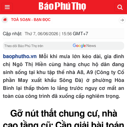
TOÀ SOẠN - BẠN ĐỌC
Cập nhật:
GMT+7
Thứ 7, 06/06/2026 | 15:56
Theo dõi Báo Phú Thọ trên
baophutho.vn
Mỗi khi mưa lớn kéo dài, gia đình
chị Ngô Thị Hiền cùng hàng chục hộ dân đang
sinh sống tại khu tập thể nhà A8, A9 (Công ty Cổ
phần May xuất khẩu Sông Đà) ở phường Hòa
Bình lại thấp thỏm lo lắng trước nguy cơ mất an
toàn của công trình đã xuống cấp nghiêm trọng.
Gỡ nút thắt chung cư, nhà
cao tầng cũ: Cần giải bài toán