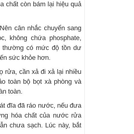
óa chất còn bám lại hiệu quả
 Nên cân nhắc chuyển sang
c, không chứa phosphate,
y thường có mức độ tồn dư
đến sức khỏe hơn.
ọ rửa, cần xả đi xả lại nhiều
ảo toàn bộ bọt xà phòng và
àn toàn.
bát đĩa đã ráo nước, nếu đưa
ơng hóa chất của nước rửa
ẫn chưa sạch. Lúc này, bắt