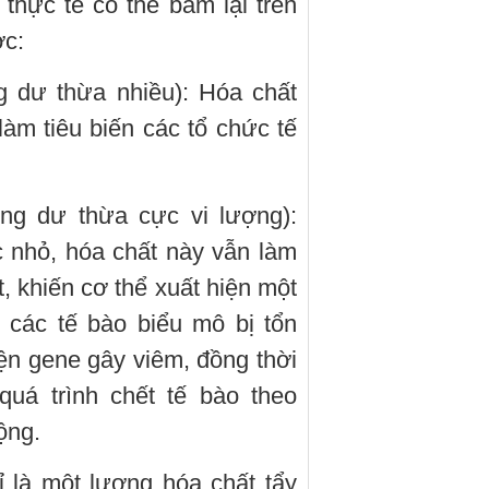
hực tế có thể bám lại trên
ợc:
 dư thừa nhiều): Hóa chất
 làm tiêu biến các tổ chức tế
ng dư thừa cực vi lượng):
 nhỏ, hóa chất này vẫn làm
, khiến cơ thể xuất hiện một
 các tế bào biểu mô bị tổn
iện gene gây viêm, đồng thời
quá trình chết tế bào theo
ộng.
 là một lượng hóa chất tẩy