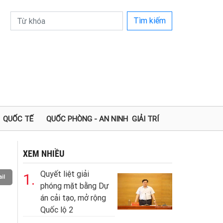
Tìm kiếm
QUỐC TẾ
QUỐC PHÒNG - AN NINH
GIẢI TRÍ
XEM NHIỀU
Quyết liệt giải
1.
il
phóng mặt bằng Dự
án cải tạo, mở rộng
Quốc lộ 2