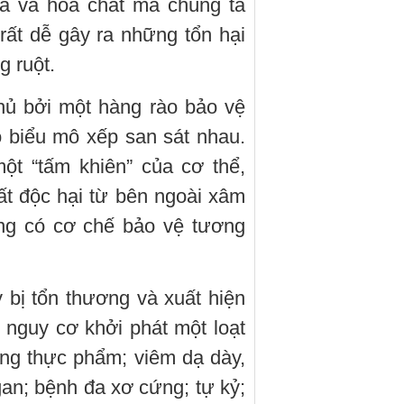
ia và hóa chất mà chúng ta
rất dễ gây ra những tổn hại
 ruột.
hủ bởi một hàng rào bảo vệ
 biểu mô xếp san sát nhau.
ột “tấm khiên” của cơ thể,
ất độc hại từ bên ngoài xâm
ũng có cơ chế bảo vệ tương
 bị tổn thương và xuất hiện
i nguy cơ khởi phát một loạt
ng thực phẩm; viêm dạ dày,
gan; bệnh đa xơ cứng; tự kỷ;