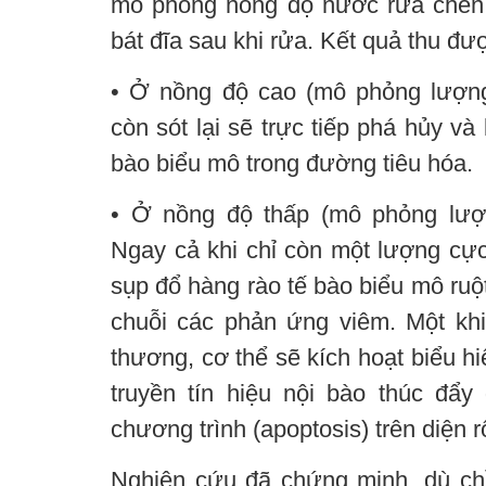
mô phỏng nồng độ nước rửa chén t
bát đĩa sau khi rửa. Kết quả thu đư
• Ở nồng độ cao (mô phỏng lượng
còn sót lại sẽ trực tiếp phá hủy và
bào biểu mô trong đường tiêu hóa.
• Ở nồng độ thấp (mô phỏng lượ
Ngay cả khi chỉ còn một lượng cực
sụp đổ hàng rào tế bào biểu mô ruột
chuỗi các phản ứng viêm. Một khi
thương, cơ thể sẽ kích hoạt biểu h
truyền tín hiệu nội bào thúc đẩy 
chương trình (apoptosis) trên diện r
Nghiên cứu đã chứng minh, dù chỉ