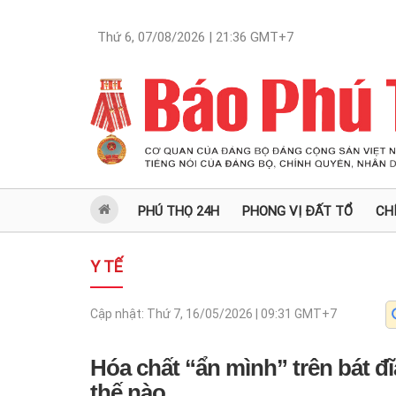
Thứ 6, 07/08/2026 | 21:36
GMT+7
PHÚ THỌ 24H
PHONG VỊ ĐẤT TỔ
CH
Y TẾ
Cập nhật:
Thứ 7, 16/05/2026 | 09:31
GMT+7
Hóa chất “ẩn mình” trên bát đ
thế nào