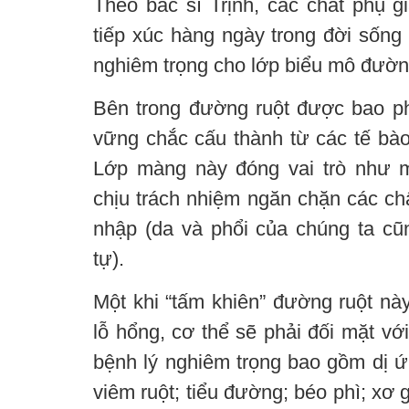
Theo bác sĩ Trịnh, các chất phụ g
tiếp xúc hàng ngày trong đời sống 
nghiêm trọng cho lớp biểu mô đường
Bên trong đường ruột được bao p
vững chắc cấu thành từ các tế bào
Lớp màng này đóng vai trò như m
chịu trách nhiệm ngăn chặn các ch
nhập (da và phổi của chúng ta c
tự).
Một khi “tấm khiên” đường ruột này
lỗ hổng, cơ thể sẽ phải đối mặt vớ
bệnh lý nghiêm trọng bao gồm dị ứ
viêm ruột; tiểu đường; béo phì; xơ 