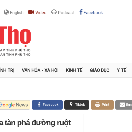
English
Video
Podcast
Facebook
ÍNH TRỊ
VĂN HÓA - XÃ HỘI
KINH TẾ
GIÁO DỤC
Y TẾ
Facebook
Tiktok
Print
Ema
ĩa tàn phá đường ruột