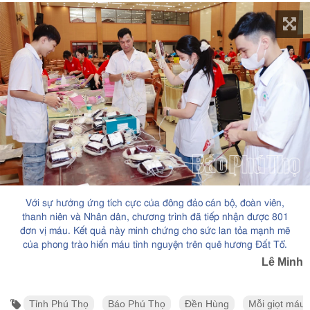
Với sự hưởng ứng tích cực của đông đảo cán bộ, đoàn viên,
thanh niên và Nhân dân, chương trình đã tiếp nhận được 801
đơn vị máu. Kết quả này minh chứng cho sức lan tỏa mạnh mẽ
của phong trào hiến máu tình nguyện trên quê hương Đất Tổ.
Lê Minh
Tỉnh Phú Thọ
Báo Phú Thọ
Đền Hùng
Mỗi giọt máu c