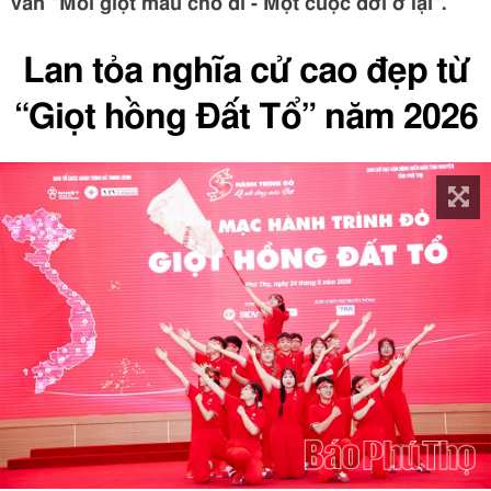
văn “Mỗi giọt máu cho đi - Một cuộc đời ở lại”.
Lan tỏa nghĩa cử cao đẹp từ
“Giọt hồng Đất Tổ” năm 2026