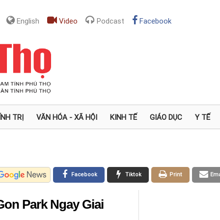
English
Video
Podcast
Facebook
ÍNH TRỊ
VĂN HÓA - XÃ HỘI
KINH TẾ
GIÁO DỤC
Y TẾ
Facebook
Tiktok
Print
Ema
on Park Ngay Giai