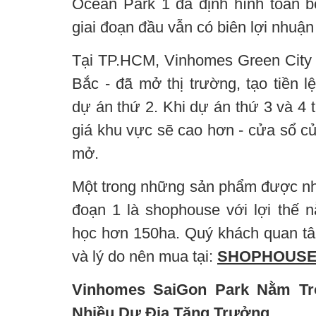
Ocean Park 1 đã định hình toàn 
giai đoạn đầu vẫn có biên lợi nhuận
Tại TP.HCM, Vinhomes Green City l
Bắc - đã mở thị trường, tạo tiền 
dự án thứ 2. Khi dự án thứ 3 và 4 
giá khu vực sẽ cao hơn - cửa sổ c
mở.
Một trong những sản phẩm được nhà
đoạn 1 là shophouse với lợi thế
học hơn 150ha. Quý khách quan tâ
và lý do nên mua tại:
SHOPHOUSE
Vinhomes SaiGon Park Nằm Tr
Nhiều Dư Địa Tăng Trưởng