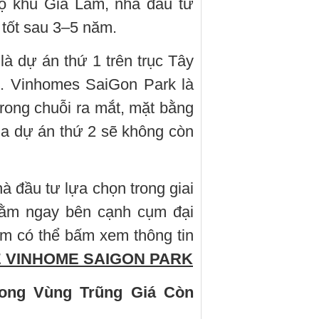
bộ khu Gia Lâm, nhà đầu tư
 tốt sau 3–5 năm.
à dự án thứ 1 trên trục Tây
lệ. Vinhomes SaiGon Park là
trong chuỗi ra mắt, mặt bằng
ủa dự án thứ 2 sẽ không còn
 đầu tư lựa chọn trong giai
 nằm ngay bên cạnh cụm đại
m có thể bấm xem thông tin
 VINHOME SAIGON PARK
ong Vùng Trũng Giá Còn