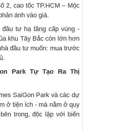
số 2, cao tốc TP.HCM – Mộc
phản ánh vào giá.
 đầu tư hạ tầng cấp vùng -
của khu Tây Bắc còn lớn hơn
 nhà đầu tư muốn: mua trước
ủ.
on Park Tự Tạo Ra Thị
omes SaiGon Park và các dự
m ở tiện ích - mà nằm ở quy
bên trong, độc lập với biến