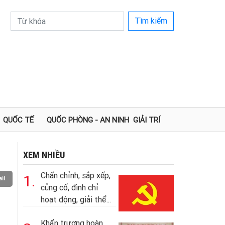
Tìm kiếm
QUỐC TẾ
QUỐC PHÒNG - AN NINH
GIẢI TRÍ
XEM NHIỀU
Chấn chỉnh, sắp xếp,
1.
il
củng cố, đình chỉ
hoạt động, giải thể...
Khẩn trương hoàn