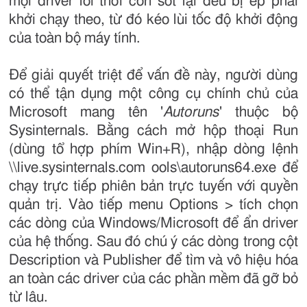
mọi driver lỗi thời còn sót lại đều bị ép phải
khởi chạy theo, từ đó kéo lùi tốc độ khởi động
của toàn bộ máy tính.
Để giải quyết triệt để vấn đề này, người dùng
có thể tận dụng một công cụ chính chủ của
Microsoft mang tên '
Autoruns
' thuộc bộ
Sysinternals. Bằng cách mở hộp thoại Run
(dùng tổ hợp phím Win+R), nhập dòng lệnh
\\live.sysinternals.com ools\autoruns64.exe để
chạy trực tiếp phiên bản trực tuyến với quyền
quản trị. Vào tiếp menu Options > tích chọn
các dòng của Windows/Microsoft để ẩn driver
của hệ thống. Sau đó chú ý các dòng trong cột
Description và Publisher để tìm và vô hiệu hóa
an toàn các driver của các phần mềm đã gỡ bỏ
từ lâu.