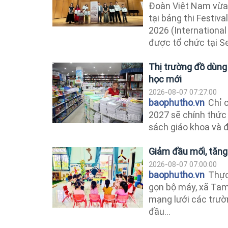
Đoàn Việt Nam vừa
tại bảng thi Festiv
2026 (International
được tổ chức tại S
Thị trường đồ dùng
học mới
2026-08-07 07:27:00
baophutho.vn
Chỉ c
2027 sẽ chính thức 
sách giáo khoa và đ
Giảm đầu mối, tăng
2026-08-07 07:00:00
baophutho.vn
Thực 
gọn bộ máy, xã Tam 
mạng lưới các trườ
đầu...