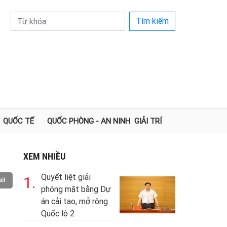
Tìm kiếm
QUỐC TẾ
QUỐC PHÒNG - AN NINH
GIẢI TRÍ
XEM NHIỀU
Quyết liệt giải
1.
il
phóng mặt bằng Dự
án cải tạo, mở rộng
Quốc lộ 2