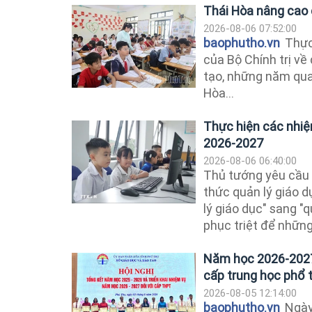
Thái Hòa nâng cao 
2026-08-06 07:52:00
baophutho.vn
Thực
của Bộ Chính trị về
tạo, những năm qua
Hòa...
Thực hiện các nhiệ
2026-2027
2026-08-06 06:40:00
Thủ tướng yêu cầu
thức quản lý giáo 
lý giáo dục" sang "q
phục triệt để những.
Năm học 2026-2027,
cấp trung học phổ 
2026-08-05 12:14:00
baophutho.vn
Ngày 