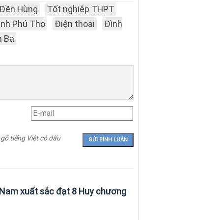
Đền Hùng
Tốt nghiệp THPT
ỉnh Phú Thọ
Điện thoại
Đình
h Ba
 gõ tiếng Việt có dấu
 Nam xuất sắc đạt 8 Huy chương