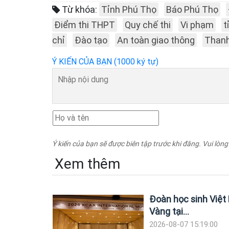
Từ khóa:
Tỉnh Phú Thọ
Báo Phú Thọ
Điểm thi THPT
Quy chế thi
Vi phạm
t
chỉ
Đào tạo
An toàn giao thông
Than
Ý KIẾN CỦA BẠN (1000 ký tự)
Ý kiến của bạn sẽ được biên tập trước khi đăng. Vui lòng
Xem thêm
Đoàn học sinh Việt
Vàng tại...
2026-08-07 15:19:00