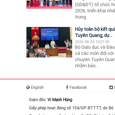
(GD&ĐT) tổ chức hộ
2026, triển khai n
trung...
Hủy toàn bộ kết qu
Tuyên Quang, dự...
2026-08-05 10:01:00
Bộ Giáo dục và Đào 
cả các môn đối với 
chuyên Tuyên Quang 
nhằm bảo...
English
Facebook
L
Giám đốc:
Vi Mạnh Hùng
Giấy phép hoạt động số 154/GP-BTTTT, do Bộ 