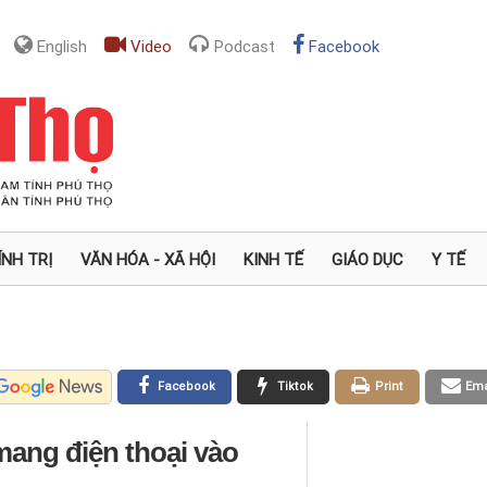
English
Video
Podcast
Facebook
ÍNH TRỊ
VĂN HÓA - XÃ HỘI
KINH TẾ
GIÁO DỤC
Y TẾ
Facebook
Tiktok
Print
Ema
 mang điện thoại vào