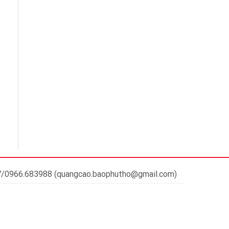
37/0966.683988 (quangcao.baophutho@gmail.com)