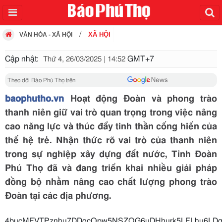
XÃ HỘI
VĂN HÓA - XÃ HỘI
Cập nhật:
GMT+7
Thứ 4, 26/03/2025 | 14:52
Theo dõi Báo Phú Thọ trên
baophutho.vn
Hoạt động Đoàn và phong trào
thanh niên giữ vai trò quan trọng trong việc nâng
cao năng lực và thúc đẩy tinh thần cống hiến của
thế hệ trẻ. Nhận thức rõ vai trò của thanh niên
trong sự nghiệp xây dựng đất nước, Tỉnh Đoàn
Phú Thọ đã và đang triển khai nhiều giải pháp
đồng bộ nhằm nâng cao chất lượng phong trào
Đoàn tại các địa phương.
4bucMFVTPznhu7DDqcOpw5NSZOG6uDHhurk5LFLhu6