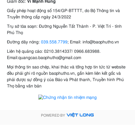
Giám đốc:
Vi Mạnh Hùng
Giấy phép hoạt động số 154/GP-BTTTT, do Bộ Thông tin và
Truyền thông cấp ngày 24/3/2022
Trụ sở tòa soạn: Đường Nguyễn Tất Thành - P. Việt Trì - tỉnh
Phú Thọ
Đường dây nóng:
039.558.7799
; Email: info@baophutho.vn
Liên hệ quảng cáo: 0210.3814337/ 0966.683988.
Email:quangcao.baophutho@gmail.com
Mọi thông tin sao chép, khai thác và tổng hợp tin tức từ website
đều phải ghi rõ nguồn baophutho.vn, gắn kèm liên kết gốc và
phải được sự đồng ý của Báo và Phát thanh, Truyền hình Phú
Thọ bằng văn bản
POWERED BY