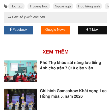
Học tập
Trường học
Ngoại ngữ
Học tiếng anh
họ
Chia sẻ ý kiến của bạn ...
Facebook
Google News
Tiktok
XEM THÊM
Phú Thọ khảo sát năng lực tiếng
Anh cho trên 7.010 giáo viên...
Ghi hình Gameshow Khát vọng Lạc
Hồng mùa 5, năm 2026