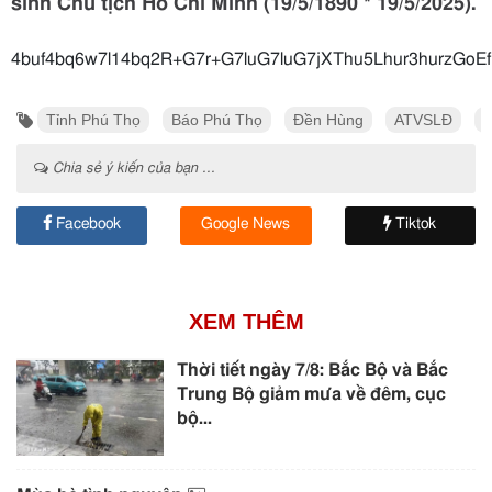
sinh Chủ tịch Hồ Chí Minh (19/5/1890 * 19/5/2025).
4buf4bq6w7l14bq2R+G7r+G7luG7luG7jXTh
Tỉnh Phú Thọ
Báo Phú Thọ
Đền Hùng
ATVSLĐ
C
Chia sẻ ý kiến của bạn ...
Facebook
Google News
Tiktok
XEM THÊM
Thời tiết ngày 7/8: Bắc Bộ và Bắc
Trung Bộ giảm mưa về đêm, cục
bộ...