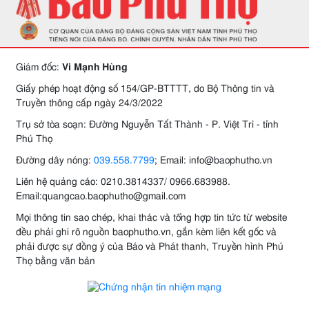
Giám đốc:
Vi Mạnh Hùng
Giấy phép hoạt động số 154/GP-BTTTT, do Bộ Thông tin và
Truyền thông cấp ngày 24/3/2022
Trụ sở tòa soạn: Đường Nguyễn Tất Thành - P. Việt Trì - tỉnh
Phú Thọ
Đường dây nóng:
039.558.7799
; Email: info@baophutho.vn
Liên hệ quảng cáo: 0210.3814337/ 0966.683988.
Email:quangcao.baophutho@gmail.com
Mọi thông tin sao chép, khai thác và tổng hợp tin tức từ website
đều phải ghi rõ nguồn baophutho.vn, gắn kèm liên kết gốc và
phải được sự đồng ý của Báo và Phát thanh, Truyền hình Phú
Thọ bằng văn bản