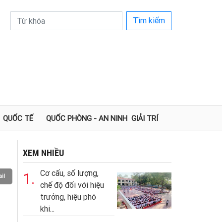
Tìm kiếm
QUỐC TẾ
QUỐC PHÒNG - AN NINH
GIẢI TRÍ
XEM NHIỀU
Cơ cấu, số lượng,
1.
il
chế độ đối với hiệu
trưởng, hiệu phó
khi...