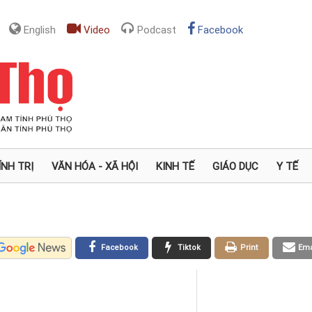
English
Video
Podcast
Facebook
ÍNH TRỊ
VĂN HÓA - XÃ HỘI
KINH TẾ
GIÁO DỤC
Y TẾ
Facebook
Tiktok
Print
Ema