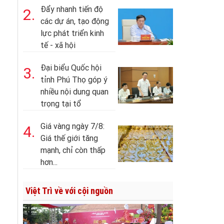
Đẩy nhanh tiến độ
2.
các dự án, tạo động
lực phát triển kinh
tế - xã hội
Đại biểu Quốc hội
3.
tỉnh Phú Thọ góp ý
nhiều nội dung quan
trọng tại tổ
Giá vàng ngày 7/8:
4.
Giá thế giới tăng
mạnh, chỉ còn thấp
hơn...
Việt Trì về với cội nguồn