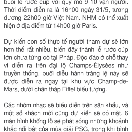
buổi lễ rước cúp với quy mô 9-10 vạn người.
Thời điểm diễn ra là 16h00 ngày 31/5, tương
đương 22h00 giờ Việt Nam. NHM có thể xuất
hiện ở địa điểm từ 14h00 giờ Paris.
Dự kiến con số thực tế người tham dự sẽ lớn
hơn thế rất nhiều, biến đây thành lễ rước cúp
lớn chưa từng có tại Pháp. Độc đáo ở chỗ thay
vì diễn ra trên đại lộ Champs-Élysées như
truyền thống, buổi diễu hành tráng lệ này sẽ
được diễn ra ngay tại khu vực Champ-de-
Mars, dưới chân tháp Eiffel biểu tượng.
Các nhóm nhạc sẽ biểu diễn trên sân khấu, và
một số khách mời cũng dự kiến ​​sẽ có mặt. 6
màn hình khổng lồ sẽ phát sóng những khoảnh
khắc nổi bật của mùa giải PSG, trong khi bình