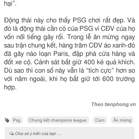
hại”.
Động thái này cho thấy PSG chơi rất đẹp. Và
đó là động thái cần có của PSG vì CĐV của họ
vốn nổi tiếng gây rối. Trong lễ ăn mừng ngay
sau trận chung kết, hàng trăm CĐV áo xanh-đỏ
đã gây náo loạn Paris, đập phá cửa hàng và
đốt xe cộ. Cảnh sát bắt giữ 400 kẻ quá khích.
Dù sao thì con số này vẫn là “tích cực” hơn so
với năm ngoái, khi họ bắt giữ tới 600 trường
hợp.
Theo tienphong.vn
Psg
Chung kết champions league
Cam
Ăn mừng
Chia sẻ ý kiến của bạn ...