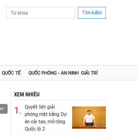
Tìm kiếm
QUỐC TẾ
QUỐC PHÒNG - AN NINH
GIẢI TRÍ
XEM NHIỀU
Quyết liệt giải
1.
il
phóng mặt bằng Dự
án cải tạo, mở rộng
Quốc lộ 2