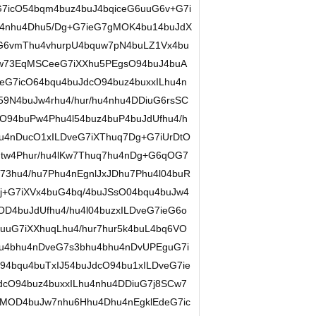
7icO54bqm4buz4buJ4bqiceG6uuG6v+G7i
4nhu4Dhu5/Dg+G7ieG7gMOK4bu14buJdX
6vmThu4vhurpU4bquw7pN4buLZ1Vx4bu
w73EqMSCeeG7iXXhu5PEgsO94buJ4buA
G7icO64bqu4buJdcO94buz4buxxILhu4n
9N4buJw4rhu4/hur/hu4nhu4DDiuG6rsSC
O94buPw4Phu4l54buz4buP4buJdUfhu4/h
hu4nDucO1xILDveG7iXThuq7Dg+G7iUrDtO
tw4Phur/hu4lKw7Thuq7hu4nDg+G6qOG7
3hu4/hu7Phu4nEgnlJxJDhu7Phu4l04buR
7j+G7iXVx4buG4bq/4buJSsO04bqu4buJw4
OD4buJdUfhu4/hu4l04buzxILDveG7ieG6o
uuG7iXXhuqLhu4/hur7hur5k4buL4bq6VO
u4bhu4nDveG7s3bhu4bhu4nDvUPEguG7i
4bqu4buTxIJ54buJdcO94bu1xILDveG7ie
cO94buz4buxxILhu4nhu4DDiuG7j8SCw7
hMOD4buJw7nhu6Hhu4Dhu4nEgklEdeG7ic