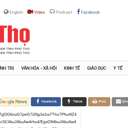
English
Video
Podcast
Facebook
ÍNH TRỊ
VĂN HÓA - XÃ HỘI
KINH TẾ
GIÁO DỤC
Y TẾ
Facebook
Tiktok
Print
Ema
7gOG6ouG7peG7i2figJw1w7Thu7Phu4lZ4
scSC4buJ4buAw4rhu4/EgsO94buJ4buAw4