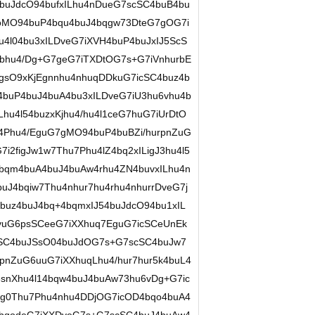
buJdcO94bufxILhu4nDueG7scSC4buB4bu
oMO94buP4bqu4buJ4bqgw73DteG7gOG7i
4l04bu3xILDveG7iXVH4buP4buJxIJ5ScS
bhu4/Dg+G7geG7iTXDtOG7s+G7iVnhurbE
EgsO9xKjEgnnhu4nhuqDDkuG7icSC4buz4b
buP4buJ4buA4bu3xILDveG7iU3hu6vhu4b
hu4l54buzxKjhu4/hu4l1ceG7huG7iUrDtO
4Phu4/EguG7gMO94buP4buBZi/hurpnZuG
i2figJw1w7Thu7Phu4lZ4bq2xILigJ3hu4l5
4bqm4buA4buJ4buAw4rhu4ZN4buvxILhu4n
J4bqiw7Thu4nhur7hu4rhu4nhurrDveG7j
buz4buJ4bq+4bqmxIJ54buJdcO94bu1xIL
vuG6psSCeeG7iXXhuq7EguG7icSCeUnEk
SC4buJSsO04buJdOG7s+G7scSC4buJw7
pnZuG6uuG7iXXhuqLhu4/hur7hur5k4buL4
snXhu4l14bqw4buJ4buAw73hu6vDg+G7ic
g0Thu7Phu4nhu4DDjOG7icOD4bqo4buA4