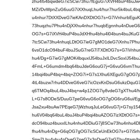
zhu4l54bqwdeG7icSCw73hu7fEguG7iXVH4buP4buJw
MZi/DvWpnZuG6uuG7iXXhuqLhu4/hur7hur5k4buL4b
u4nhur7DtXXDveG7ieKAnDXDtOG7s+G7iVnhurbEguK
73huqzhu7Phu4nDjXXhu4nhur7huqbEgnnhu4nDueG
OG7s+G7iXVH4buP4buJdXHhu4bhu4l04bun4buJKu
7tcSCw73hu4nhuqLDtOG7ieG7gMO1deG7iXnhu7Phu
6vsO1dcO94buF4buJSuG7reG7iTXDtOG7s+G7iVnhu
hu4/Dg+G7ieG7gMOK4bquxIJ54buJxILDvcSoxIJ54b
4FmL+G6umdm4bq64buJdeG6ouG7j+G6vuG6vmThu4
14bqi4buP4bq+4bq+ZOG7i+G7s1Xhu6XEguG7gOG7
4tL4buzw7rhu4DDveG6veG7icOzxKnDsuG6ukzDquG7
q6TMOq4buL4buJ4bq+w4p1ZOG7iy8vdeG7gXThu4/
L+G7s8ODeS/DuuG7peG6vuG6oOG7gOG6ruG6ui/Eg
Jsa2xu4buAw7PEqeG7jWzhuqJuLeG6vuG7j+G7sy154
hu6V04bq64buL4buJ4buP4bqi4buAZOG7izXDtOG7s+
dcO94buz4buxxILhu4nhu4DDiuG7j8SCw73hu4nhu4D
fhu4/hu4nDg+G6qOG7gOG7icSCeUnEkOG7s+G7iSrh
Spw7Lhu4vhu4nDveG7peG7s3nDveG7gGThu4ttam/hu