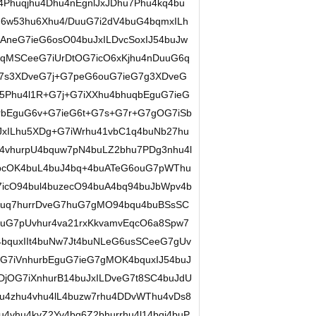
4Phuqjhu4Dhu4nEgnlJxJDhu7Phu4kq4bu
q6w53hu6Xhu4/DuuG7i2dV4buG4bqmxILh
AneG7ieG6osO04buJxILDvcSoxIJ54buJw
6qMSCeeG7iUrDtOG7icO6xKjhu4nDuuG6q
G7s3XDveG7j+G7peG6ouG7ieG7g3XDveG
5Phu4l1R+G7j+G7iXXhu4bhuqbEguG7ieG
rbEguG6v+G7ieG6t+G7s+G7r+G7gOG7iSb
uJxILhu5XDg+G7iWrhu41vbC1q4buNb27hu
vhurpU4bquw7pN4buLZ2bhu7PDg3nhu4l
pcOK4buL4buJ4bq+4buATeG6ouG7pWThu
icO94bul4buzecO94buA4bq94buJbWpv4b
huq7hurrDveG7huG7gMO94bqu4buBSsSC
uG7pUvhur4va21rxKkvamvEqcO6a8Spw7
bquxIIt4buNw7Jt4buNLeG6usSCeeG7gUv
G7iVnhurbEguG7ieG7gMOK4bquxIJ54buJ
DjOG7iXnhurB14buJxILDveG7t8SC4buJdU
u4zhu4vhu4lL4buzw7rhu4DDvWThu4vDs8
4vhu4kvZ2Yv4bq6Z2bhurrhu4l14bqi4buP