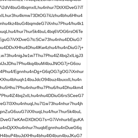
7i2dV4buG4bqmxILhu4nhur7DtXXDveG7iT
xILhur3hu4kmw73DtOG7iUzhu4bhu6Hhu4
7nhu4kz4buG4bqmdeG7iXnhu7Phu4/hu4k1
huqLhu4/hur7hur5k4buL4bq6VOG6rsO6Te
EguG7iVXDveG7tcSCw73hu4nhu4DDiuG7
hu4DDvXHhu4Dhu4lKw4zhu4/hu4nDiuG7j+
73hu4nigJw1w7Thu7Phu4lZ4bq2xILigJ3
nlJxJDhu7Phu4kq4buM4buJNOG7j+G6ou
w4Phu4/Egnnhu4nDg+G6qOG7gOG7iXnhur
XXhu4bhuqh14buJdcO94buz4buxxILhu4n
Dhu5Hhu7Phu4nhurfhu7Phu6/hu4Dhu4km4
7Phu4lZ4bq2xILhu4nhu4DDiuG6rsSCeeG7
G7l3Xhu4nhuqLhu7l1w73hu4nhur7hu4jh
rpnZuG6uuG7iXXhuqLhu4/hur7hur5k4buL
XDveG7ieKAnDXDtOG7s+G7iVnhurbEguKA
hu4nDjXXhu4nhur7huqbEgnnhu4nDueG6q
H4buP4buJdXHhu4bhu4l04bun4buJKuG7