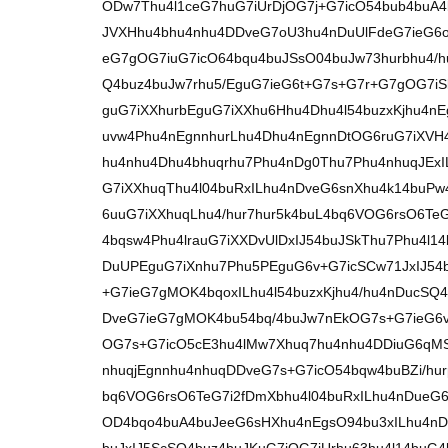
ODw7Thu4l1ceG7huG7iUrDjOG7j+G7icO54bub4buA4
JVXHhu4bhu4nhu4DDveG7oU3hu4nDuUlFdeG7ieG6
eG7gOG7iuG7icO64bqu4buJSsO04buJw73hurbhu4/hu
Q4buz4buJw7rhu5/EguG7ieG6t+G7s+G7r+G7gOG7iS
guG7iXXhurbEguG7iXXhu6Hhu4Dhu4l54buzxKjhu4n
uvw4Phu4nEgnnhurLhu4Dhu4nEgnnDtOG6ruG7iXVH4
hu4nhu4Dhu4bhuqrhu7Phu4nDg0Thu7Phu4nhuqJExIL
G7iXXhuqThu4l04buRxILhu4nDveG6snXhu4k14buPw
6uuG7iXXhuqLhu4/hur7hur5k4buL4bq6VOG6rsO6TeG7
4bqsw4Phu4lrauG7iXXDvUlDxIJ54buJSkThu7Phu4l1
DuUPEguG7iXnhu7Phu5PEguG6v+G7icSCw71JxIJ54bu
+G7ieG7gMOK4bqoxILhu4l54buzxKjhu4/hu4nDucSQ4
DveG7ieG7gMOK4bu54bq/4buJw7nEkOG7s+G7ieG6
OG7s+G7icO5cE3hu4lMw7Xhuq7hu4nhu4DDiuG6qM
nhuqjEgnnhu4nhuqDDveG7s+G7icO54bqw4buBZi/hur
bq6VOG6rsO6TeG7i2fDmXbhu4l04buRxILhu4nDueG6
OD4bqo4buA4buJeeG6sHXhu4nEgsO94bu3xILhu4nD