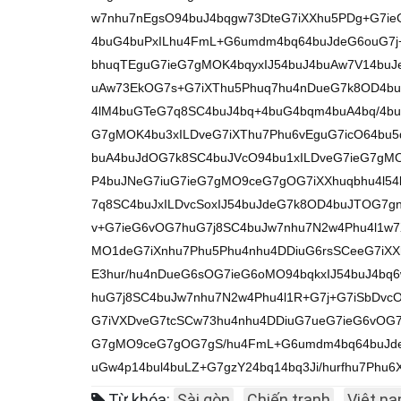
w7nhu7nEgsO94buJ4bqgw73DteG7iXXhu5PDg+G7ie
4buG4buPxILhu4FmL+G6umdm4bq64buJdeG6ouG7j
bhuqTEguG7ieG7gMOK4bqyxIJ54buJ4buAw7V14buJ
uAw73EkOG7s+G7iXThu5Phuq7hu4nDueG7k8OD4buJ
4lM4buGTeG7q8SC4buJ4bq+4buG4bqm4buA4bq/4buJ
G7gMOK4bu3xILDveG7iXThu7Phu6vEguG7icO64bu5
buA4buJdOG7k8SC4buJVcO94bu1xILDveG7ieG7gM
P4buJNeG7iuG7ieG7gMO9ceG7gOG7iXXhuqbhu4l54b
7q8SC4buJxILDvcSoxIJ54buJdeG7k8OD4buJTOG7gn
v+G7ieG6vOG7huG7j8SC4buJw7nhu7N2w4Phu4l1w7X
MO1deG7iXnhu7Phu5Phu4nhu4DDiuG6rsSCeeG7iXX
E3hur/hu4nDueG6sOG7ieG6oMO94bqkxIJ54buJ4bq
huG7j8SC4buJw7nhu7N2w4Phu4l1R+G7j+G7iSbDv
G7iVXDveG7tcSCw73hu4nhu4DDiuG7ueG7ieG6vOG7
G7gMO9ceG7gOG7gS/hu4FmL+G6umdm4bq64buJde
uGw4p14bul4buLZ+G7gzY24bq14bq3Ji/hurfhu7Ph
Từ khóa:
Sài gòn
Chiến tranh
Việt n