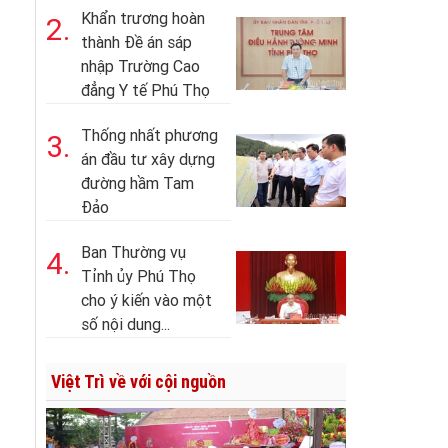
Khẩn trương hoàn
2.
thành Đề án sáp
nhập Trường Cao
đẳng Y tế Phú Thọ
Thống nhất phương
3.
án đầu tư xây dựng
đường hầm Tam
Đảo
Ban Thường vụ
4.
Tỉnh ủy Phú Thọ
cho ý kiến vào một
số nội dung...
Việt Trì về với cội nguồn