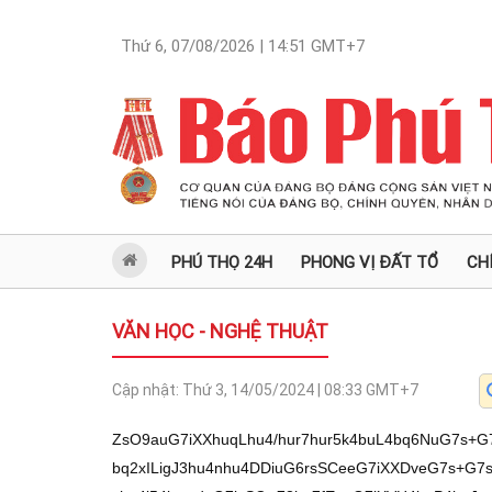
Thứ 6, 07/08/2026 | 14:51
GMT+7
PHÚ THỌ 24H
PHONG VỊ ĐẤT TỔ
CH
VĂN HỌC - NGHỆ THUẬT
Cập nhật:
Thứ 3, 14/05/2024 | 08:33
GMT+7
ZsO9auG7iXXhuqLhu4/hur7hur5k4buL4bq6NuG7s+G
bq2xILigJ3hu4nhu4DDiuG6rsSCeeG7iXXDveG7s+G7