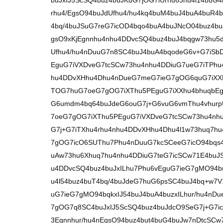
buJxIJ5ScSQ4buz4buJKuG7jOG7iUrhu63hu4l14buG
rhu4/EgsO94buJdUfhu4/hu4kq4buM4buJ4buA4buR4
4bq/4buJSuG7reG7icOD4bqo4buA4buJNcO04buz4b
gsO9xKjEgnnhu4nhu4DDvcSQ4buz4buJ4bqgw73hu5d
Ufhu4/hu4nDuuG7n8SC4buJ4buA4bqodeG6v+G7iS
EguG7iVXDveG7tcSCw73hu4nhu4DDiuG7ueG7iTPhu
hu4DDvXHhu4Dhu4nDueG7meG7ieG7gOG6quG7iXXD
TOG7huG7oeG7gOG7iXThu5PEguG7iXXhu4bhuqbEg
G6umdm4bq64buJdeG6ouG7j+G6vuG6vmThu4vhur
7oeG7gOG7iXThu5PEguG7iVXDveG7tcSCw73hu4nhu
G7j+G7iTXhu4rhu4nhu4DDvXHhu4Dhu4l1w73huq7hu
7gOG7icO6SUThu7Phu4nDuuG7kcSCeeG7icO94bqs4
uAw73hu6Xhuq7hu4nhu4DDiuG7teG7icSCw71E4bu
u4DDvcSQ4buz4buJxILhu7Phu6vEguG7ieG7gMO94b
u4l54buz4buT4bq/4buJdeG7huG6psSC4buJ4bq+w7V
uG7ieG7gMO94bqkxIJ54buJ4buA4buzxILhur/hu4nD
7gOG7q8SC4buJxIJ5ScSQ4buz4buJdcO9SeG7j+G7i
3Egnnhur/hu4nEgsO94buz4but4buG4buJw7nDtcSCw