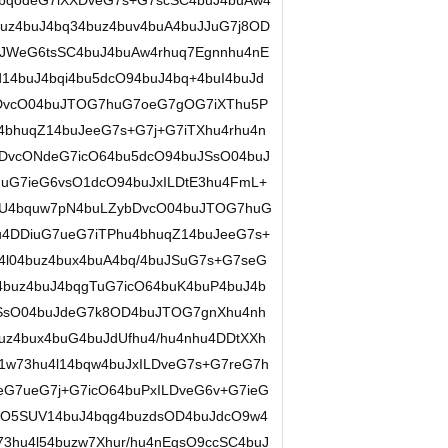
4bqodeG7iXXDveG7s+G7scSC4buJ4buAw4
buz4buJ4bq34buz4buv4buA4buJJuG7j8OD
uJWeG6tsSC4buJ4buAw4rhuq7Egnnhu4nE
14buJ4bqi4bu5dcO94buJ4bq+4buI4buJd
bDvcO04buJTOG7huG7oeG7gOG7iXThu5P
4bhuqZ14buJeeG7s+G7j+G7iTXhu4rhu4n
vcONdeG7icO64bu5dcO94buJSsO04buJ
uG7ieG6vsO1dcO94buJxILDtE3hu4FmL+
pU4bquw7pN4buLZybDvcO04buJTOG7huG
4DDiuG7ueG7iTPhu4bhuqZ14buJeeG7s+
4l04buz4bux4buA4bq/4buJSuG7s+G7seG
buz4buJ4bqgTuG7icO64buK4buP4buJ4b
JSsO04buJdeG7k8OD4buJTOG7gnXhu4nh
uz4bux4buG4buJdUfhu4/hu4nhu4DDtXXh
1w73hu4l14bqw4buJxILDveG7s+G7reG7h
ueG7ueG7j+G7icO64buPxILDveG6v+G7ieG
cO5SUV14buJ4bqg4buzdsOD4buJdcO9w4
73hu4l54buzw7Xhur/hu4nEgsO9ccSC4buJ