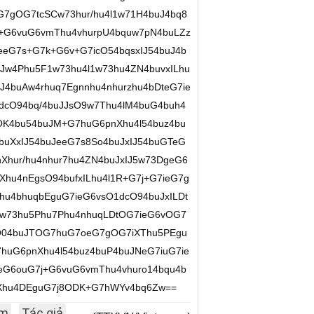
G7gOG7tcSCw73hur/hu4l1w71H4buJ4bq8
+G6vuG6vmThu4vhurpU4bquw7pN4buLZz
eeG7s+G7k+G6v+G7icO54bqsxIJ54buJ4b
w4Phu5F1w73hu4l1w73hu4ZN4buvxILhu
4buAw4rhuq7Egnnhu4nhurzhu4bDteG7ie
dcO94bq/4buJJsO9w7Thu4lM4buG4buh4
OK4bu54buJM+G7huG6pnXhu4l54buz4bu
uXxIJ54buJeeG7s8So4buJxIJ54buGTeG
Xhur/hu4nhur7hu4ZN4buJxIJ5w73DgeG6
hu4nEgsO94bufxILhu4l1R+G7j+G7ieG7g
hu4bhuqbEguG7ieG6vsO1dcO94buJxILDt
6w73hu5Phu7Phu4nhuqLDtOG7ieG6vOG7
cO04buJTOG7huG7oeG7gOG7iXThu5PEgu
huG6pnXhu4l54buz4buP4buJNeG7iuG7ie
G6ouG7j+G6vuG6vmThu4vhuro14bqu4b
u6Xhu4DEguG7j8ODK+G7hWYv4bq6Zw==
am
Tác giả