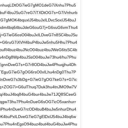
4nhuqLDtOG7ieG7gMO1deG7iXnhu7Phu5
buF4buJSuG7reG7iTXDtOG7s+G7iVnhurb
G7gMOK4bquxIJ54buJxILDvcSoxIJ54buJ
mdm4bq64buJdeG6ouG7j+G6vuG6vmThu4
j+G7ieG6osO04buJxILDveG7n8SC4buJSu
j+G6ruG7iXVH4buP4buJw5nhu5Hhu7Phu4
4buR4buz4buJNcO04buz4buJWeG6tsSC4b
u4nDg8Wp4buJSsO04buJw73hu4/hu7Phu
EgnnDveG7s+G7r8OD4buJw4Phuqjhu4Dh
TEguG7ieG7gOG6rsO0xILhu4nDg0Thu7P
4nDveG7s3bDg+G7ieG7gOG7keG7s+G7ic
bq+ZOG7i+G6ulThuq7Duk3hu4tnJMO9w7V
bq/4buJ4bq84buG4bur4buJw71JQ8SCeeG
bqgw73hu7Phu4nDueG6sOG7icO5xanhurr
4Phu4nDueG7rcOD4buB4buJw5nhurDhu4
4buPxILDveG7ieG7gElDxIJ54buJ4bq6w
hu7Phu4nEgsO94buz4but4buG4buJw4Phu