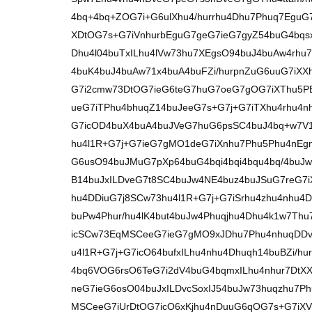
4bq+4bq+ZOG7i+G6ulXhu4/hurrhu4Dhu7Phuq7EguG
XDtOG7s+G7iVnhurbEguG7geG7ieG7gyZ54buG4bqs
Dhu4l04buTxILhu4lVw73hu7XEgsO94buJ4buAw4rhu
4buK4buJ4buAw71x4buA4buFZi/hurpnZuG6uuG7iXX
G7i2cmw73DtOG7ieG6teG7huG7oeG7gOG7iXThu5P
ueG7iTPhu4bhuqZ14buJeeG7s+G7j+G7iTXhu4rhu4n
G7icOD4buX4buA4buJVeG7huG6psSC4buJ4bq+w7V1w
hu4l1R+G7j+G7ieG7gMO1deG7iXnhu7Phu5Phu4nEg
G6usO94buJMuG7pXp64buG4bqi4bqi4bqu4bq/4buJ
B14buJxILDveG7t8SC4buJw4NE4buz4buJSuG7reG7i
hu4DDiuG7j8SCw73hu4l1R+G7j+G7iSrhu4zhu4nhu4
buPw4Phur/hu4lK4but4buJw4Phuqjhu4Dhu4k1w7Thu
icSCw73EqMSCeeG7ieG7gMO9xJDhu7Phu4nhuqDDve
u4l1R+G7j+G7icO64bufxILhu4nhu4Dhuqh14buBZi/hu
4bq6VOG6rsO6TeG7i2dV4buG4bqmxILhu4nhur7DtX
neG7ieG6osO04buJxILDvcSoxIJ54buJw73huqzhu7P
MSCeeG7iUrDtOG7icO6xKjhu4nDuuG6qOG7s+G7iXV