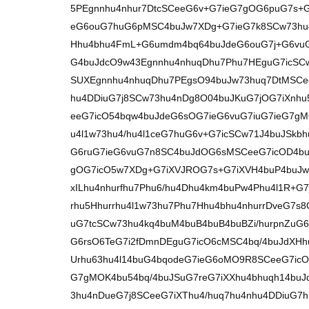
5PEgnnhu4nhur7DtcSCeeG6v+G7ieG7gOG6puG7s+G
eG6ouG7huG6pMSC4buJw7XDg+G7ieG7k8SCw73hu
Hhu4bhu4FmL+G6umdm4bq64buJdeG6ouG7j+G6vuG
G4buJdcO9w43Egnnhu4nhuqDhu7Phu7HEguG7icSC
SUXEgnnhu4nhuqDhu7PEgsO94buJw73huq7DtMSCee
hu4DDiuG7j8SCw73hu4nDg8O04buJKuG7jOG7iXnhu5
eeG7icO54bqw4buJdeG6sOG7ieG6vuG7iuG7ieG7gM
u4l1w73hu4/hu4l1ceG7huG6v+G7icSCw71J4buJSkb
G6ruG7ieG6vuG7n8SC4buJdOG6sMSCeeG7icOD4bu
gOG7icO5w7XDg+G7iXVJROG7s+G7iXVH4buP4buJw7
xILhu4nhurfhu7Phu6/hu4Dhu4km4buPw4Phu4l1R+G
rhu5Hhurrhu4l1w73hu7Phu7Hhu4bhu4nhurrDveG7s8
uG7tcSCw73hu4kq4buM4buB4buB4buBZi/hurpnZuG6
G6rsO6TeG7i2fDmnDEguG7icO6cMSC4bq/4buJdXHh
Urhu63hu4l14buG4bqodeG7ieG6oMO9R8SCeeG7icO9
G7gMOK4bu54bq/4buJSuG7reG7iXXhu4bhuqh14buJd
3hu4nDueG7j8SCeeG7iXThu4/huq7hu4nhu4DDiuG7