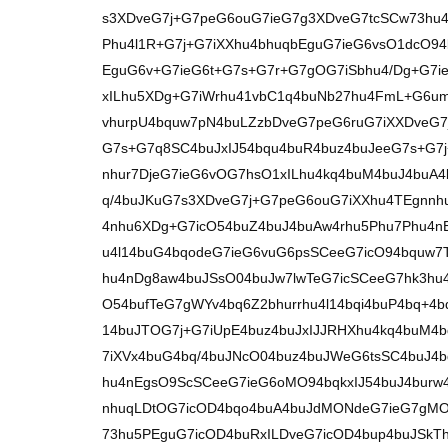
s3XDveG7j+G7peG6ouG7ieG7g3XDveG7tcSCw73hu
Phu4l1R+G7j+G7iXXhu4bhuqbEguG7ieG6vsO1dcO94
EguG6v+G7ieG6t+G7s+G7r+G7gOG7iSbhu4/Dg+G7ie
xILhu5XDg+G7iWrhu41vbC1q4buNb27hu4FmL+G6u
vhurpU4bquw7pN4buLZzbDveG7peG6ruG7iXXDveG7
G7s+G7q8SC4buJxIJ54bqu4buR4buz4buJeeG7s+G7
nhur7DjeG7ieG6vOG7hsO1xILhu4kq4buM4buJ4buA
q/4buJKuG7s3XDveG7j+G7peG6ouG7iXXhu4TEgnnh
4nhu6XDg+G7icO54buZ4buJ4buAw4rhu5Phu7Phu4n
u4l14buG4bqodeG7ieG6vuG6psSCeeG7icO94bquw7
hu4nDg8aw4buJSsO04buJw7lwTeG7icSCeeG7hk3hu
O54bufTeG7gWYv4bq6Z2bhurrhu4l14bqi4buP4bq+4
14buJTOG7j+G7iUpE4buz4buJxIJJRHXhu4kq4buM4
7iXVx4buG4bq/4buJNcO04buz4buJWeG6tsSC4buJ4
hu4nEgsO9ScSCeeG7ieG6oMO94bqkxIJ54buJ4burw
nhuqLDtOG7icOD4bqo4buA4buJdMONdeG7ieG7gMOK
73hu5PEguG7icOD4buRxILDveG7icOD4bup4buJSkT