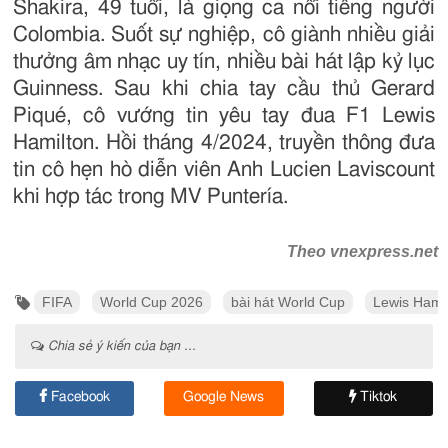
Shakira, 49 tuổi, là giọng ca nổi tiếng người
Colombia. Suốt sự nghiệp, cô giành nhiều giải
thưởng âm nhạc uy tín, nhiều bài hát lập kỷ lục
Guinness. Sau khi chia tay cầu thủ Gerard
Piqué, cô vướng tin yêu tay đua F1 Lewis
Hamilton. Hồi tháng 4/2024, truyền thông đưa
tin cô hẹn hò diễn viên Anh Lucien Laviscount
khi hợp tác trong MV Puntería.
Theo vnexpress.net
FIFA
World Cup 2026
bài hát World Cup
Lewis Hami
Chia sẻ ý kiến của bạn ...
Facebook
Google News
Tiktok