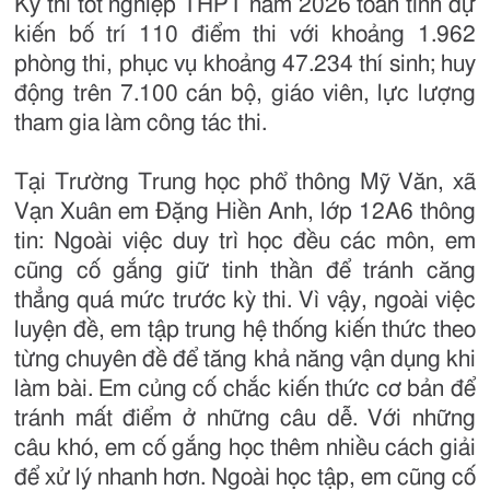
Kỳ thi tốt nghiệp THPT năm 2026 toàn tỉnh dự
kiến bố trí 110 điểm thi với khoảng 1.962
phòng thi, phục vụ khoảng 47.234 thí sinh; huy
động trên 7.100 cán bộ, giáo viên, lực lượng
tham gia làm công tác thi.
Tại Trường Trung học phổ thông Mỹ Văn, xã
Vạn Xuân em Đặng Hiền Anh, lớp 12A6 thông
tin: Ngoài việc duy trì học đều các môn, em
cũng cố gắng giữ tinh thần để tránh căng
thẳng quá mức trước kỳ thi. Vì vậy, ngoài việc
luyện đề, em tập trung hệ thống kiến thức theo
từng chuyên đề để tăng khả năng vận dụng khi
làm bài. Em củng cố chắc kiến thức cơ bản để
tránh mất điểm ở những câu dễ. Với những
câu khó, em cố gắng học thêm nhiều cách giải
để xử lý nhanh hơn. Ngoài học tập, em cũng cố