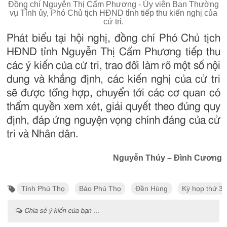
Đồng chí Nguyễn Thị Cẩm Phương - Ủy viên Ban Thường
vụ Tỉnh ủy, Phó Chủ tịch HĐND tỉnh tiếp thu kiến nghị của
cử tri.
Phát biểu tại hội nghị, đồng chí Phó Chủ tịch
HĐND tỉnh Nguyễn Thị Cẩm Phương tiếp thu
các ý kiến của cử tri, trao đổi làm rõ một số nội
dung và khẳng định, các kiến nghị của cử tri
sẽ được tổng hợp, chuyển tới các cơ quan có
thẩm quyền xem xét, giải quyết theo đúng quy
định, đáp ứng nguyện vọng chính đáng của cử
tri và Nhân dân.
Nguyễn Thúy – Đình Cương
Tỉnh Phú Thọ
Báo Phú Thọ
Đền Hùng
Kỳ họp thứ 3
Chia sẻ ý kiến của bạn ...