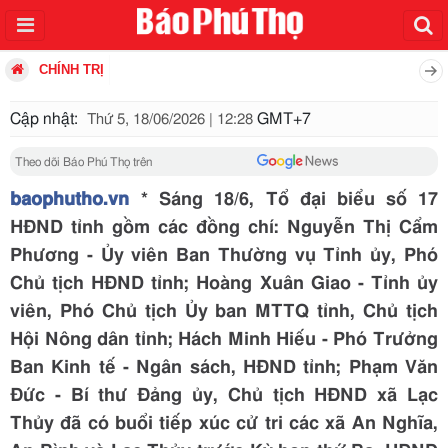
CHÍNH TRỊ
Cập nhật:
GMT+7
Thứ 5, 18/06/2026 | 12:28
Theo dõi Báo Phú Thọ trên
baophutho.vn
* Sáng 18/6, Tổ đại biểu số 17
HĐND tỉnh gồm các đồng chí: Nguyễn Thị Cẩm
Phương - Ủy viên Ban Thường vụ Tỉnh ủy, Phó
Chủ tịch HĐND tỉnh; Hoàng Xuân Giao - Tỉnh ủy
viên, Phó Chủ tịch Ủy ban MTTQ tỉnh, Chủ tịch
Hội Nông dân tỉnh; Hách Minh Hiếu - Phó Trưởng
Ban Kinh tế - Ngân sách, HĐND tỉnh; Phạm Văn
Đức - Bí thư Đảng ủy, Chủ tịch HĐND xã Lạc
Thủy đã có buổi tiếp xúc cử tri các xã An Nghĩa,