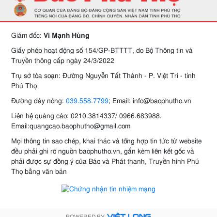
Giám đốc:
Vi Mạnh Hùng
Giấy phép hoạt động số 154/GP-BTTTT, do Bộ Thông tin và
Truyền thông cấp ngày 24/3/2022
Trụ sở tòa soạn: Đường Nguyễn Tất Thành - P. Việt Trì - tỉnh
Phú Thọ
Đường dây nóng:
039.558.7799
; Email: info@baophutho.vn
Liên hệ quảng cáo: 0210.3814337/ 0966.683988.
Email:quangcao.baophutho@gmail.com
Mọi thông tin sao chép, khai thác và tổng hợp tin tức từ website
đều phải ghi rõ nguồn baophutho.vn, gắn kèm liên kết gốc và
phải được sự đồng ý của Báo và Phát thanh, Truyền hình Phú
Thọ bằng văn bản
POWERED BY