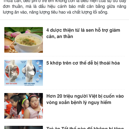
Thừa cân, béo phì ở trẻ em không còn là biểu hiện của sự đủ đầy
đơn thuần, mà là dấu hiệu cảnh báo mất cân bằng giữa năng
lượng ăn vào, năng lượng tiêu hao và chất lượng lối sống.
4 dược thiện từ lá sen hỗ trợ giảm
cân, an thần
5 khớp trên cơ thể dễ bị thoái hóa
Hơn 20 triệu người Việt bị cuốn vào
vòng xoắn bệnh lý nguy hiểm
Trẻ ăn Tết thế nào để không bị tăng