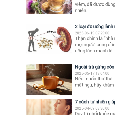
viêm, đã được dùng
nhiên.
3 loại đồ uống làn
2025-06-19 07:29:00
Thận chính là “nhà 
mọi người cũng cần 
uống lành mạnh là m
Ngoài trà gừng còn 
2025-05-17 18:04:00
Nếu muốn thư thái 
mất ngủ, hãy khám p
7 cách tự nhiên giú
2025-04-09 08:30:00
Duy trì phổi khỏe m