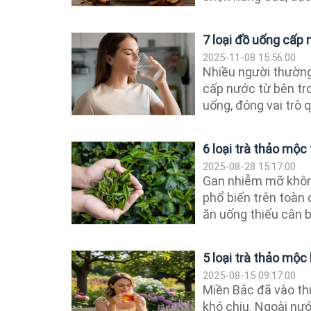
7 loại đồ uống cấp
2025-11-08 15:56:00
Nhiều người thường
cấp nước từ bên tro
uống, đóng vai trò q
6 loại trà thảo mộ
2025-08-28 15:17:00
Gan nhiễm mỡ khôn
phổ biến trên toàn 
ăn uống thiếu cân 
5 loại trà thảo mộc
2025-08-15 09:17:00
Miền Bắc đã vào th
khó chịu. Ngoài nướ