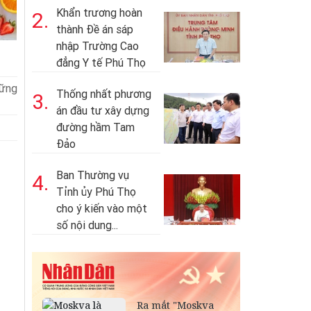
Khẩn trương hoàn
2.
thành Đề án sáp
nhập Trường Cao
đẳng Y tế Phú Thọ
hững
Thống nhất phương
3.
án đầu tư xây dựng
đường hầm Tam
Đảo
Ban Thường vụ
4.
Tỉnh ủy Phú Thọ
cho ý kiến vào một
số nội dung...