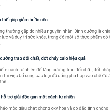
.
ó thể giúp giảm buồn nôn
ạng thường gặp do nhiều nguyên nhân. Dinh dưỡng là chì
ức lực và duy trì sức khỏe, trong đó một số thực phẩm có 
.
 cường trao đổi chất, đốt cháy calo hiệu quả
iếm cách tự nhiên để tăng cường trao đổi chất, đốt chá
ân thì việc bổ sung các loại đồ uống phù hợp vào chế độ 
hể...
c hỗ trợ giải độc gan một cách tự nhiên
à thảo mộc giàu chất chống oxy hóa và có đặc tính chống