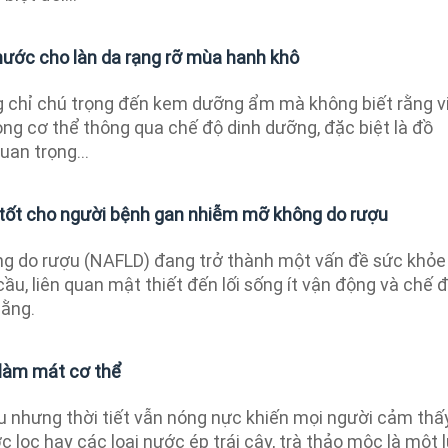
 nước cho làn da rạng rỡ mùa hanh khô
 chỉ chú trọng đến kem dưỡng ẩm mà không biết rằng v
ng cơ thể thông qua chế độ dinh dưỡng, đặc biệt là đồ
uan trọng...
c tốt cho người bệnh gan nhiễm mỡ không do rượu
g do rượu (NAFLD) đang trở thành một vấn đề sức khỏe
cầu, liên quan mật thiết đến lối sống ít vận động và chế 
bằng.
 làm mát cơ thể
u nhưng thời tiết vẫn nóng nực khiến mọi người cảm thấ
c lọc hay các loại nước ép trái cây, trà thảo mộc là một 