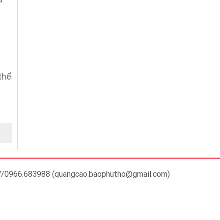
thể
37/0966.683988 (quangcao.baophutho@gmail.com)