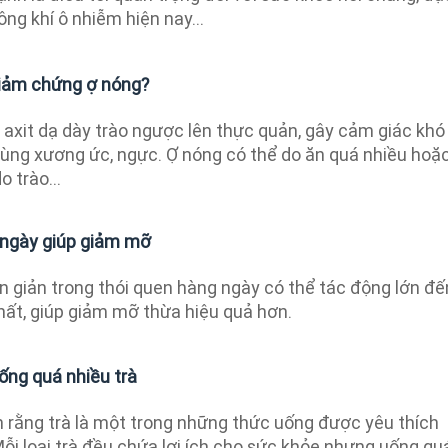
ông khí ô nhiễm hiện nay...
giảm chứng ợ nóng?
g axit dạ dày trào ngược lên thực quản, gây cảm giác khó
vùng xương ức, ngực. Ợ nóng có thể do ăn quá nhiều hoặ
 trào...
 ngày giúp giảm mỡ
n giản trong thói quen hàng ngày có thể tác động lớn đế
chất, giúp giảm mỡ thừa hiệu quả hơn.
uống quá nhiều trà
 rằng trà là một trong những thức uống được yêu thích
 Mỗi loại trà đều chứa lợi ích cho sức khỏe nhưng uống qu