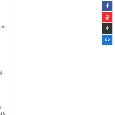
iệc
độ
y
lựa