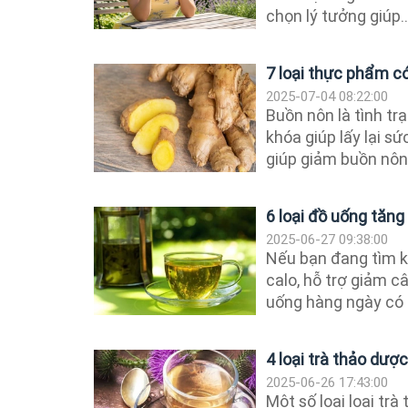
chọn lý tưởng giúp..
7 loại thực phẩm c
2025-07-04 08:22:00
Buồn nôn là tình tr
khóa giúp lấy lại s
giúp giảm buồn nôn
6 loại đồ uống tăng
2025-06-27 09:38:00
Nếu bạn đang tìm k
calo, hỗ trợ giảm c
uống hàng ngày có t
4 loại trà thảo dượ
2025-06-26 17:43:00
Một số loại loại tr