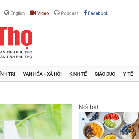
English
Video
Podcast
Facebook
ÍNH TRỊ
VĂN HÓA - XÃ HỘI
KINH TẾ
GIÁO DỤC
Y TẾ
Nổi bật