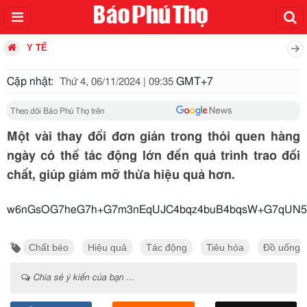
Y TẾ
Cập nhật:
GMT+7
Thứ 4, 06/11/2024 | 09:35
Theo dõi Báo Phú Thọ trên
Một vài thay đổi đơn giản trong thói quen hàng
ngày có thể tác động lớn đến quá trình trao đổi
chất, giúp giảm mỡ thừa hiệu quả hơn.
w6nGsOG7heG7h+G7m3nEqUJC4bqz4bu
Chất béo
Hiệu quả
Tác động
Tiêu hóa
Đồ uống
Chia sẻ ý kiến của bạn ...