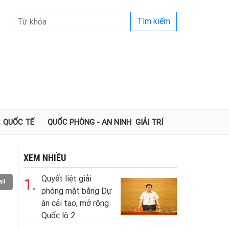
Tìm kiếm
QUỐC TẾ
QUỐC PHÒNG - AN NINH
GIẢI TRÍ
XEM NHIỀU
Quyết liệt giải
1.
il
phóng mặt bằng Dự
án cải tạo, mở rộng
Quốc lộ 2