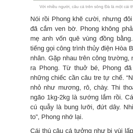
Với nhiều người, câu cá trên sông Đà là một cái t
Nói rồi Phong khẽ cười, nhưng đôi
đã cắm ven bờ. Phong không phả
mẹ anh vốn quê vùng đồng bằng. 
tiếng gọi công trình thủy điện Hòa B
nhân. Gặp nhau trên công trường, 
ra Phong. Từ thuở bé, Phong đã
những chiếc cần câu tre tự chế. “
nhỏ như mương, rô, chày. Thi th
ngão 1kg-2kg là sướng lắm rồi. Cá
cú quẫy là bung lưỡi, đứt dây. Nh
to”, Phong nhớ lại.
Cái thú câu cá tưởng như bị vùi lấ