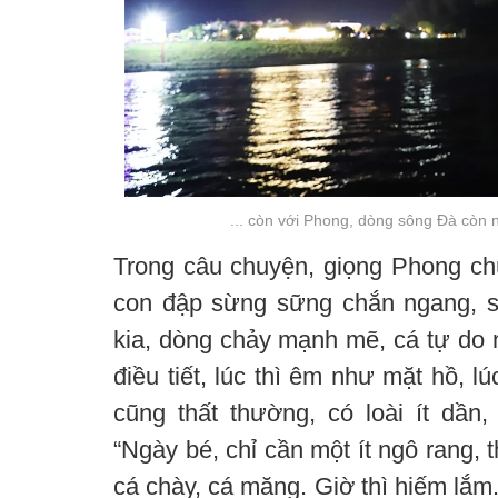
... còn với Phong, dòng sông Đà còn n
Trong câu chuyện, giọng Phong ch
con đập sừng sững chắn ngang, s
kia, dòng chảy mạnh mẽ, cá tự do
điều tiết, lúc thì êm như mặt hồ, l
cũng thất thường, có loài ít dần,
“Ngày bé, chỉ cần một ít ngô rang, 
cá chày, cá măng. Giờ thì hiếm lắm.