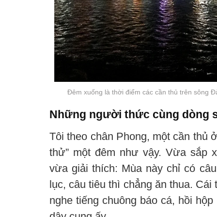
Đêm xuống là thời điểm các cần thủ trên sông Đ
Những người thức cùng dòng 
Tôi theo chân Phong, một cần thủ 
thử” một đêm như vậy. Vừa sắp x
vừa giải thích: Mùa này chỉ có câu
lục, câu tiêu thì chẳng ăn thua. Cái
nghe tiếng chuông báo cá, hồi hộp 
dây cung ấy.