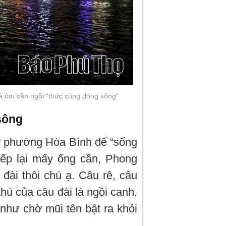
à ôm cần ngồi “thức cùng dòng sông”
sông
ở phường Hòa Bình để “sống
ếp lại mấy ống cần, Phong
 đài thôi chú ạ. Câu rê, câu
 thú của câu đài là ngồi canh,
như chờ mũi tên bật ra khỏi