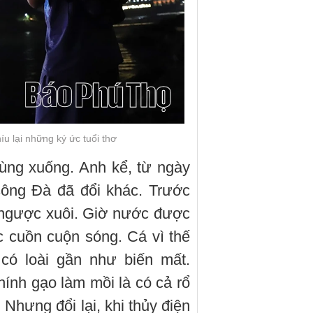
íu lại những ký ức tuổi thơ
ùng xuống. Anh kể, từ ngày
ông Đà đã đổi khác. Trước
 ngược xuôi. Giờ nước được
úc cuồn cuộn sóng. Cá vì thế
 có loài gần như biến mất.
thính gạo làm mồi là có cả rổ
 Nhưng đổi lại, khi thủy điện