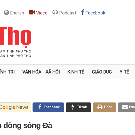
English
Video
Podcast
Facebook
ÍNH TRỊ
VĂN HÓA - XÃ HỘI
KINH TẾ
GIÁO DỤC
Y TẾ
Facebook
Tiktok
Print
Ema
ên dòng sông Đà