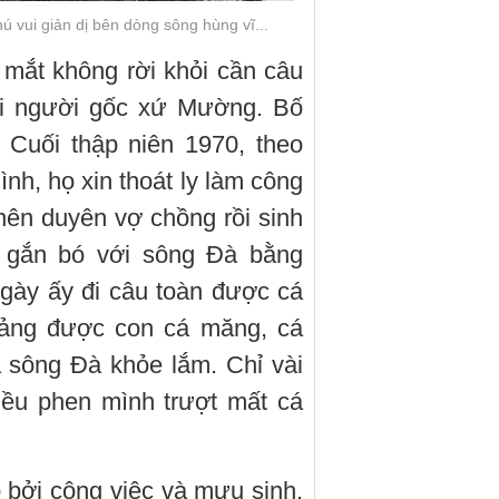
hú vui giản dị bên dòng sông hùng vĩ...
 mắt không rời khỏi cần câu
i người gốc xứ Mường. Bố
Cuối thập niên 1970, theo
ình, họ xin thoát ly làm công
nên duyên vợ chồng rồi sinh
 gắn bó với sông Đà bằng
Ngày ấy đi câu toàn được cá
oảng được con cá măng, cá
 sông Đà khỏe lắm. Chỉ vài
iều phen mình trượt mất cá
p bởi công việc và mưu sinh.