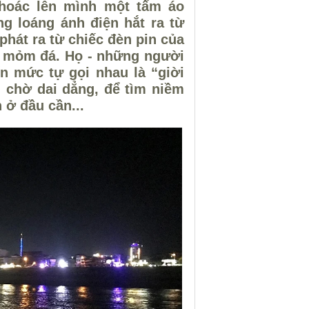
hoác lên mình một tấm áo
g loáng ánh điện hắt ra từ
 phát ra từ chiếc đèn pin của
c mỏm đá. Họ - những người
 mức tự gọi nhau là “giời
 chờ dai dẳng, để tìm niềm
 ở đầu cần...