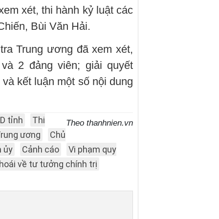
em xét, thi hành kỷ luật các
hiến, Bùi Văn Hải.
tra Trung ương đã xem xét,
và 2 đảng viên; giải quyết
 và kết luận một số nội dung
D tỉnh
Thi
Theo thanhnien.vn
Trung ương
Chủ
h ủy
Cảnh cáo
Vi phạm quy
hoái về tư tưởng chính trị