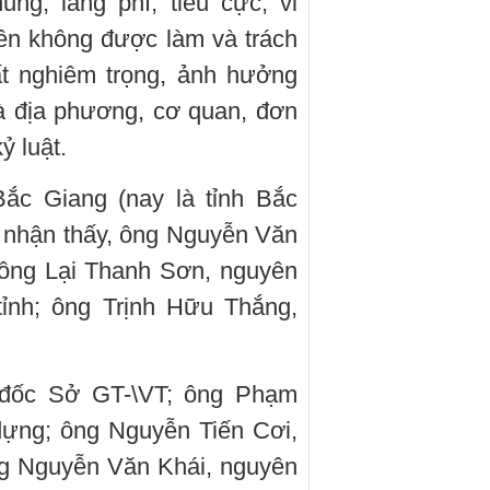
ng, lãng phí, tiêu cực; vi
ên không được làm và trách
t nghiêm trọng, ảnh hưởng
à địa phương, cơ quan, đơn
ỷ luật.
Bắc Giang (nay là tỉnh Bắc
 nhận thấy, ông Nguyễn Văn
 ông Lại Thanh Sơn, nguyên
ỉnh; ông Trịnh Hữu Thắng,
đốc Sở GT-\VT; ông Phạm
ựng; ông Nguyễn Tiến Cơi,
ng Nguyễn Văn Khái, nguyên