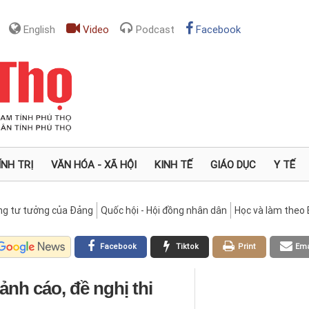
English
Video
Podcast
Facebook
ÍNH TRỊ
VĂN HÓA - XÃ HỘI
KINH TẾ
GIÁO DỤC
Y TẾ
ng tư tưởng của Đảng
Quốc hội - Hội đồng nhân dân
Học và làm theo 
Facebook
Tiktok
Print
Ema
nh cáo, đề nghị thi