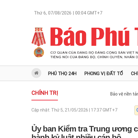
Thứ 6, 07/08/2026 | 00:04
GMT+7
PHÚ THỌ 24H
PHONG VỊ ĐẤT TỔ
CH
CHÍNH TRỊ
Bảo vệ nền tả
Cập nhật:
Thứ 5, 21/05/2026 | 17:37
GMT+7
Ủy ban Kiểm tra Trung ương cả
hành kỷ luật nhiều cán bộ