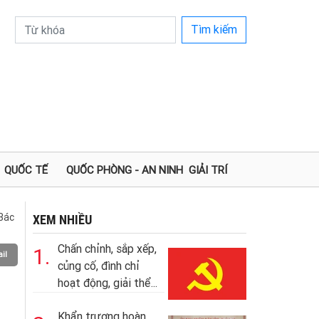
Tìm kiếm
QUỐC TẾ
QUỐC PHÒNG - AN NINH
GIẢI TRÍ
Bác
XEM NHIỀU
Chấn chỉnh, sắp xếp,
1.
il
củng cố, đình chỉ
hoạt động, giải thể...
Khẩn trương hoàn