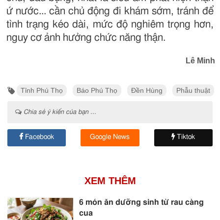
ứ nước... cần chủ động đi khám sớm, tránh để
tình trạng kéo dài, mức độ nghiêm trọng hơn,
nguy cơ ảnh hưởng chức năng thận.
Lê Minh
Tỉnh Phú Thọ
Báo Phú Thọ
Đền Hùng
Phẫu thuật
Chia sẻ ý kiến của bạn ...
Facebook
Google News
Tiktok
XEM THÊM
6 món ăn dưỡng sinh từ rau càng
cua