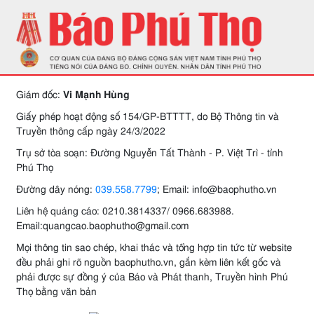
Giám đốc:
Vi Mạnh Hùng
Giấy phép hoạt động số 154/GP-BTTTT, do Bộ Thông tin và
Truyền thông cấp ngày 24/3/2022
Trụ sở tòa soạn: Đường Nguyễn Tất Thành - P. Việt Trì - tỉnh
Phú Thọ
Đường dây nóng:
039.558.7799
; Email: info@baophutho.vn
Liên hệ quảng cáo: 0210.3814337/ 0966.683988.
Email:quangcao.baophutho@gmail.com
Mọi thông tin sao chép, khai thác và tổng hợp tin tức từ website
đều phải ghi rõ nguồn baophutho.vn, gắn kèm liên kết gốc và
phải được sự đồng ý của Báo và Phát thanh, Truyền hình Phú
Thọ bằng văn bản