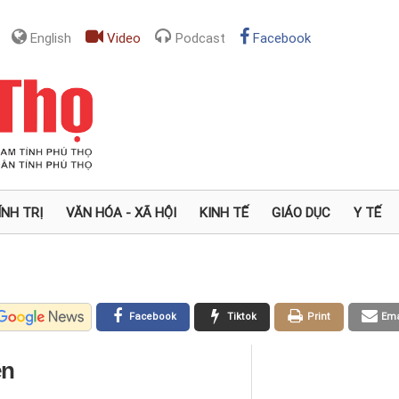
English
Video
Podcast
Facebook
ÍNH TRỊ
VĂN HÓA - XÃ HỘI
KINH TẾ
GIÁO DỤC
Y TẾ
Facebook
Tiktok
Print
Ema
ên