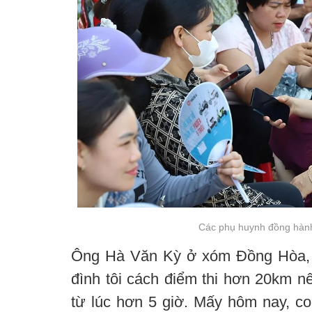
Các phụ huynh đồng hành 
Ông Hà Văn Kỳ ở xóm Đồng Hòa, x
đình tôi cách điểm thi hơn 20km nê
từ lúc hơn 5 giờ. Mấy hôm nay, con