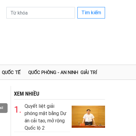
Tìm kiếm
QUỐC TẾ
QUỐC PHÒNG - AN NINH
GIẢI TRÍ
XEM NHIỀU
Quyết liệt giải
1.
il
phóng mặt bằng Dự
án cải tạo, mở rộng
Quốc lộ 2