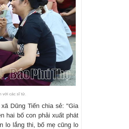
với các sĩ tử.
ã Dũng Tiến chia sẻ: "Gia
n hai bố con phải xuất phát
 lo lắng thi, bố mẹ cũng lo