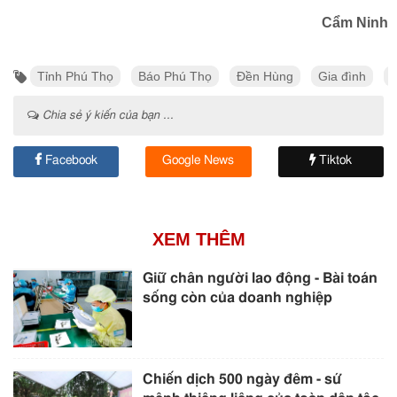
Cẩm Ninh
Tỉnh Phú Thọ
Báo Phú Thọ
Đền Hùng
Gia đình
T
Chia sẻ ý kiến của bạn ...
Facebook
Google News
Tiktok
XEM THÊM
Giữ chân người lao động - Bài toán
sống còn của doanh nghiệp
Chiến dịch 500 ngày đêm - sứ