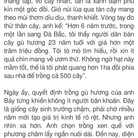
thẳng tắp, vỏ cây nhẵn, tán lá xanh đậm phủ
kín một góc đồi. Gió núi lùa qua tán cây mang
theo mùi thơm dìu dịu, thanh khiết. Vòng tay đo
thử thân cây, anh kể: “Hơn 6 năm trước, trong
một lần sang Đà Bắc, tôi thấy người dân bán
cây gù hương 23 năm tuổi với giá hơn một
trăm triệu đồng. Tôi tò mò tìm hiểu, rồi xin ít
quả chín mang về ươm thử. Không ngờ hạt nảy
mầm tốt, thế là tôi phát quang hơn 1ha đồi phía
sau nhà để trồng cả 500 cây”.
Ngày ấy, quyết định trồng gù hương của anh
Bảy từng khiến không ít người băn khoăn. Đây
là giống cây sinh trưởng chậm, phải chờ nhiều
năm mới tạo giá trị kinh tế rõ rệt. Nhưng anh
nhìn xa hơn. Anh chọn trồng xen quế với
phương châm lấy ngắn nuôi dài. Đến nay, diện