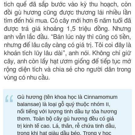
tích quế đã sắp bước vào kỳ thu hoạch, còn
đồi gù hương cũng được thương lái nhiều lần
tìm đến hỏi mua. Có cây mới hơn 6 năm tuổi đã
được trả giá khoảng 1,5 triệu đồng. Nhưng
anh vẫn lắc đầu. “Bán lúc này thì cũng có tiền,
nhưng để lâu cây càng có giá trị. Tôi coi đây là
khoản tích lũy lâu dài”, anh nói. Không chỉ giữ
cây, anh còn lấy hạt ươm giống để tiếp tục mở
rộng diện tích và chia sẻ cho người dân trong
vùng có nhu cầu.
Gù hương (tên khoa học là Cinnamomum
balansae) là loại gỗ quý thuộc nhóm II,
nổi tiếng với lượng tinh dầu tự tỏa hương
thơm. Toàn bộ cây gù hương đều có giá
trị kinh tế cao. Lá, thân, rễ chứa tinh dầu,
trong khi hạt giàu dầu béo. Trong y học