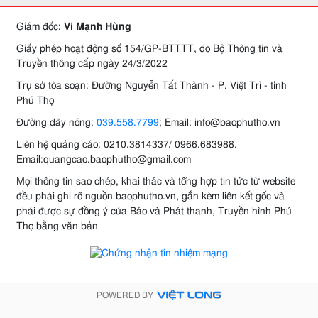
Giám đốc:
Vi Mạnh Hùng
Giấy phép hoạt động số 154/GP-BTTTT, do Bộ Thông tin và
Truyền thông cấp ngày 24/3/2022
Trụ sở tòa soạn: Đường Nguyễn Tất Thành - P. Việt Trì - tỉnh
Phú Thọ
Đường dây nóng:
039.558.7799
; Email: info@baophutho.vn
Liên hệ quảng cáo: 0210.3814337/ 0966.683988.
Email:quangcao.baophutho@gmail.com
Mọi thông tin sao chép, khai thác và tổng hợp tin tức từ website
đều phải ghi rõ nguồn baophutho.vn, gắn kèm liên kết gốc và
phải được sự đồng ý của Báo và Phát thanh, Truyền hình Phú
Thọ bằng văn bản
POWERED BY