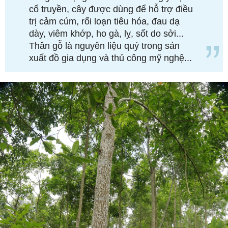
cổ truyền, cây được dùng để hỗ trợ điều
trị cảm cúm, rối loạn tiêu hóa, đau dạ
dày, viêm khớp, ho gà, lỵ, sốt do sởi...
Thân gỗ là nguyên liệu quý trong sản
xuất đồ gia dụng và thủ công mỹ nghệ...