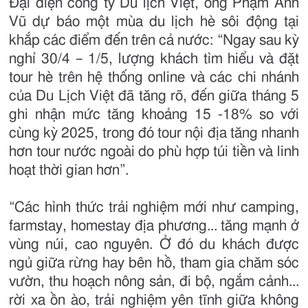
Đại diện công ty Du lịch Việt, ông Phạm Anh
Vũ dự báo một mùa du lịch hè sôi động tại
khắp các điểm đến trên cả nước: “Ngay sau kỳ
nghỉ 30/4 – 1/5, lượng khách tìm hiểu và đặt
tour hè trên hệ thống online và các chi nhánh
của Du Lịch Việt đã tăng rõ, đến giữa tháng 5
ghi nhận mức tăng khoảng 15 -18% so với
cùng kỳ 2025, trong đó tour nội địa tăng nhanh
hơn tour nước ngoài do phù hợp túi tiền và linh
hoạt thời gian hơn”.
“Các hình thức trải nghiệm mới như camping,
farmstay, homestay địa phương... tăng mạnh ở
vùng núi, cao nguyên. Ở đó du khách được
ngủ giữa rừng hay bên hồ, tham gia chăm sóc
vườn, thu hoạch nông sản, đi bộ, ngắm cảnh...
rời xa ồn ào, trải nghiệm yên tĩnh giữa không