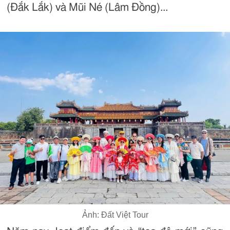
(Đắk Lắk) và Mũi Né (Lâm Đồng)...
Ảnh: Đất Việt Tour