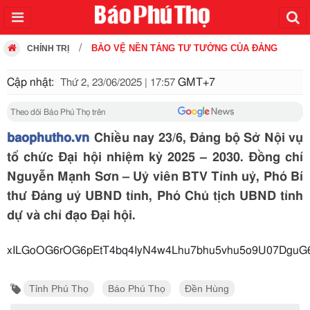
BẢO VỆ NỀN TẢNG TƯ TƯỞNG CỦA ĐẢNG
CHÍNH TRỊ
Cập nhật:
GMT+7
Thứ 2, 23/06/2025 | 17:57
Theo dõi Báo Phú Thọ trên
baophutho.vn
Chiều nay 23/6, Đảng bộ Sở Nội vụ
tổ chức Đại hội nhiệm kỳ 2025 – 2030. Đồng chí
Nguyễn Mạnh Sơn – Uỷ viên BTV Tỉnh uỷ, Phó Bí
thư Đảng uỷ UBND tỉnh, Phó Chủ tịch UBND tỉnh
dự và chỉ đạo Đại hội.
xILGoOG6rOG6pEtT4bq4IyN4w4Lhu7bhu5vhu5
Tỉnh Phú Thọ
Báo Phú Thọ
Đền Hùng