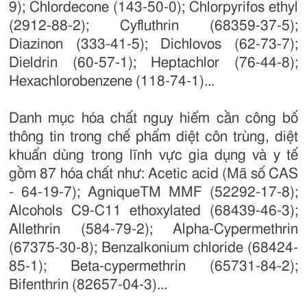
9); Chlordecone (143-50-0); Chlorpyrifos ethyl
(2912-88-2); Cyfluthrin (68359-37-5);
Diazinon (333-41-5); Dichlovos (62-73-7);
Dieldrin (60-57-1); Heptachlor (76-44-8);
Hexachlorobenzene (118-74-1)...
Danh mục hóa chất nguy hiểm cần công bố
thông tin trong chế phẩm diệt côn trùng, diệt
khuẩn dùng trong lĩnh vực gia dụng và y tế
gồm 87 hóa chất như: Acetic acid (Mã số CAS
- 64-19-7); AgniqueTM MMF (52292-17-8);
Alcohols C9-C11 ethoxylated (68439-46-3);
Allethrin (584-79-2); Alpha-Cypermethrin
(67375-30-8); Benzalkonium chloride (68424-
85-1); Beta-cypermethrin (65731-84-2);
Bifenthrin (82657-04-3)...