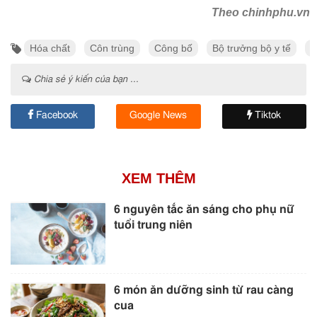
Theo chinhphu.vn
Hóa chất
Côn trùng
Công bố
Bộ trưởng bộ y tế
t
Chia sẻ ý kiến của bạn ...
Facebook
Google News
Tiktok
XEM THÊM
6 nguyên tắc ăn sáng cho phụ nữ
tuổi trung niên
6 món ăn dưỡng sinh từ rau càng
cua