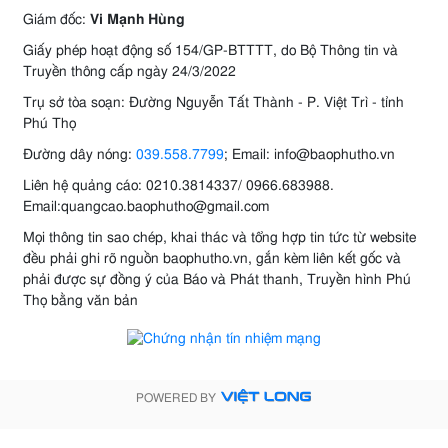
Giám đốc:
Vi Mạnh Hùng
Giấy phép hoạt động số 154/GP-BTTTT, do Bộ Thông tin và
Truyền thông cấp ngày 24/3/2022
Trụ sở tòa soạn: Đường Nguyễn Tất Thành - P. Việt Trì - tỉnh
Phú Thọ
Đường dây nóng:
039.558.7799
; Email: info@baophutho.vn
Liên hệ quảng cáo: 0210.3814337/ 0966.683988.
Email:quangcao.baophutho@gmail.com
Mọi thông tin sao chép, khai thác và tổng hợp tin tức từ website
đều phải ghi rõ nguồn baophutho.vn, gắn kèm liên kết gốc và
phải được sự đồng ý của Báo và Phát thanh, Truyền hình Phú
Thọ bằng văn bản
POWERED BY