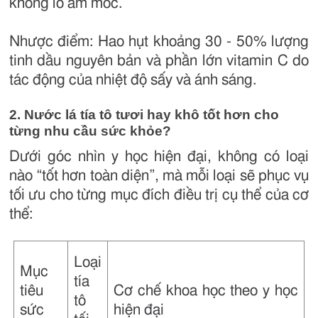
không lo ẩm mốc.
Nhược điểm: Hao hụt khoảng 30 - 50% lượng
tinh dầu nguyên bản và phần lớn vitamin C do
tác động của nhiệt độ sấy và ánh sáng.
2. Nước lá tía tô tươi hay khô tốt hơn cho
từng nhu cầu sức khỏe?
Dưới góc nhìn y học hiện đại, không có loại
nào “tốt hơn toàn diện”, mà mỗi loại sẽ phục vụ
tối ưu cho từng mục đích điều trị cụ thể của cơ
thể:
Loại
Mục
tía
tiêu
Cơ chế khoa học theo y học
tô
sức
hiện đại