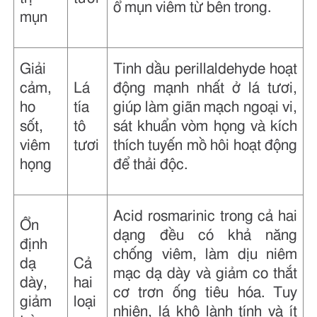
ổ mụn viêm từ bên trong.
mụn
Giải
Tinh dầu perillaldehyde hoạt
cảm,
Lá
động mạnh nhất ở lá tươi,
ho
tía
giúp làm giãn mạch ngoại vi,
sốt,
tô
sát khuẩn vòm họng và kích
viêm
tươi
thích tuyến mồ hôi hoạt động
họng
để thải độc.
Acid rosmarinic trong cả hai
Ổn
dạng đều có khả năng
định
chống viêm, làm dịu niêm
dạ
Cả
mạc dạ dày và giảm co thắt
dày,
hai
cơ trơn ống tiêu hóa. Tuy
giảm
loại
nhiên, lá khô lành tính và ít