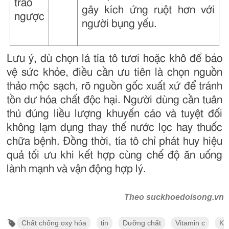
trào
gây kích ứng ruột hơn với
ngược
người bụng yếu.
Lưu ý, dù chọn lá tía tô tươi hoặc khô để bảo
vệ sức khỏe, điều cần ưu tiên là chọn nguồn
thảo mộc sạch, rõ nguồn gốc xuất xứ để tránh
tồn dư hóa chất độc hại. Người dùng cần tuân
thủ đúng liều lượng khuyến cáo và tuyệt đối
không lạm dụng thay thế nước lọc hay thuốc
chữa bệnh. Đồng thời, tía tô chỉ phát huy hiệu
quả tối ưu khi kết hợp cùng chế độ ăn uống
lành mạnh và vận động hợp lý.
Theo suckhoedoisong.vn
Chất chống oxy hóa
tin
Dưỡng chất
Vitamin c
Kh