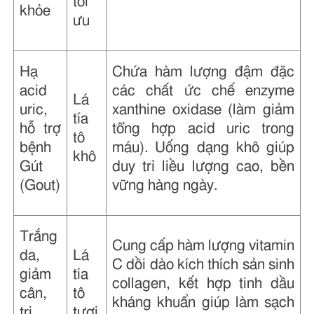
tối
khỏe
ưu
Hạ
Chứa hàm lượng đậm đặc
acid
các chất ức chế enzyme
Lá
uric,
xanthine oxidase (làm giảm
tía
hỗ trợ
tổng hợp acid uric trong
tô
bệnh
máu). Uống dạng khô giúp
khô
Gút
duy trì liều lượng cao, bền
(Gout)
vững hàng ngày.
Trắng
Cung cấp hàm lượng vitamin
da,
Lá
C dồi dào kích thích sản sinh
giảm
tía
collagen, kết hợp tinh dầu
cân,
tô
kháng khuẩn giúp làm sạch
trị
tươi