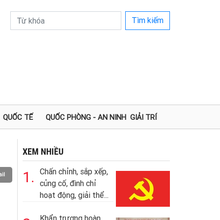
Tìm kiếm
QUỐC TẾ
QUỐC PHÒNG - AN NINH
GIẢI TRÍ
XEM NHIỀU
Chấn chỉnh, sắp xếp,
1.
il
củng cố, đình chỉ
hoạt động, giải thể...
Khẩn trương hoàn