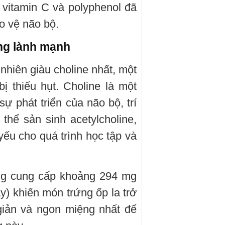
 vitamin C và polyphenol đã
o vệ não bộ.
áng lành mạnh
nhiên giàu choline nhất, một
 thiếu hụt. Choline là một
ự phát triển của não bộ, trí
thể sản sinh acetylcholine,
 yếu cho quá trình học tập và
áng cung cấp khoảng 294 mg
) khiến món trứng ốp la trở
giản và ngon miệng nhất để