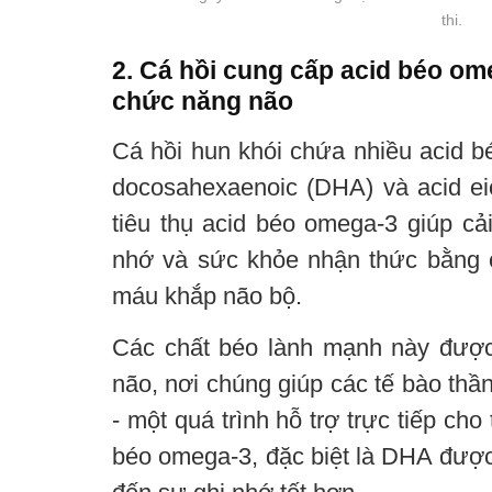
thi.
2. Cá hồi cung cấp acid béo o
chức năng não
Cá hồi hun khói chứa nhiều acid bé
docosahexaenoic (DHA) và acid ei
tiêu thụ acid béo omega-3 giúp cải
nhớ và sức khỏe nhận thức bằng 
máu khắp não bộ.
Các chất béo lành mạnh này được
não, nơi chúng giúp các tế bào thần
- một quá trình hỗ trợ trực tiếp cho
béo omega-3, đặc biệt là DHA được