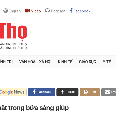
English
Video
Podcast
Facebook
ÍNH TRỊ
VĂN HÓA - XÃ HỘI
KINH TẾ
GIÁO DỤC
Y TẾ
Facebook
Tiktok
Print
Ema
hất trong bữa sáng giúp