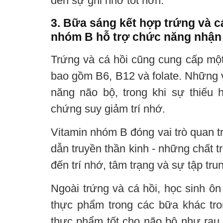
đến sự ghi nhớ tốt hơn.
3. Bữa sáng kết hợp trứng và c
nhóm B hỗ trợ chức năng nhận
Trứng và cá hồi cũng cung cấp một
bao gồm B6, B12 và folate. Những v
năng não bộ, trong khi sự thiếu 
chứng suy giảm trí nhớ.
Vitamin nhóm B đóng vai trò quan tr
dẫn truyền thần kinh - những chất 
đến trí nhớ, tâm trạng và sự tập tru
Ngoài trứng và cá hồi, học sinh ôn
thực phẩm trong các bữa khác tro
thực phẩm tốt cho não bộ như rau 