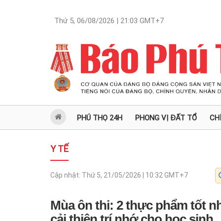
Thứ 5, 06/08/2026 | 21:03
GMT+7
PHÚ THỌ 24H
PHONG VỊ ĐẤT TỔ
CH
Y TẾ
Cập nhật:
Thứ 5, 21/05/2026 | 10:32
GMT+7
Mùa ôn thi: 2 thực phẩm tốt n
cải thiện trí nhớ cho học sinh