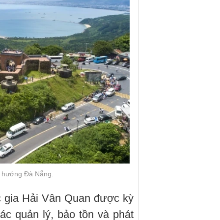
về hướng Đà Nẵng.
ốc gia Hải Vân Quan được kỳ
ác quản lý, bảo tồn và phát