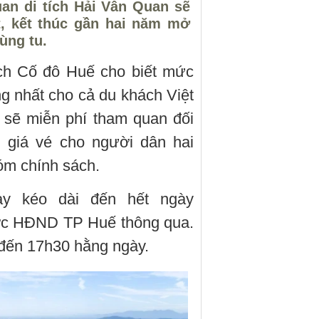
an di tích Hải Vân Quan sẽ
t, kết thúc gần hai năm mở
ùng tu.
ích Cố đô Huế cho biết mức
g nhất cho cả du khách Việt
h sẽ miễn phí tham quan đối
 giá vé cho người dân hai
óm chính sách.
ày kéo dài đến hết ngày
ược HĐND TP Huế thông qua.
đến 17h30 hằng ngày.