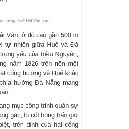
bức tường đá ở Hải Vân quan.
ải Vân, ở độ cao gần 500 m
ới tự nhiên giữa Huế và Đà
trọng yếu của triều Nguyễn,
ng năm 1826 trên nền một
 Mặt cổng hướng về Huế khắc
i phía hướng Đà Nẵng mang
uan”.
hạng mục công trình quân sự
g gác, lô cốt hòng trấn giữ
ệt, trên đỉnh của hai cổng