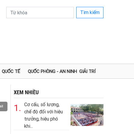
Tìm kiếm
QUỐC TẾ
QUỐC PHÒNG - AN NINH
GIẢI TRÍ
XEM NHIỀU
Cơ cấu, số lượng,
1.
il
chế độ đối với hiệu
trưởng, hiệu phó
khi...