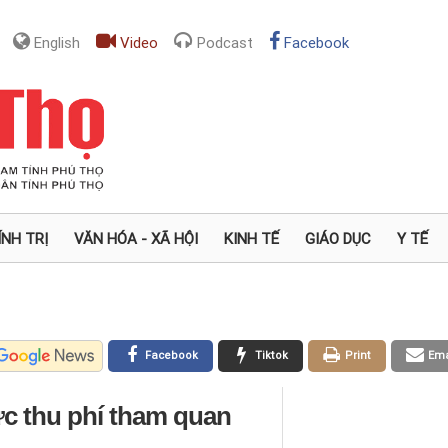
English
Video
Podcast
Facebook
ÍNH TRỊ
VĂN HÓA - XÃ HỘI
KINH TẾ
GIÁO DỤC
Y TẾ
Facebook
Tiktok
Print
Ema
ức thu phí tham quan