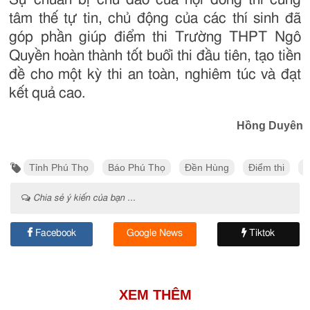
tâm thế tự tin, chủ động của các thí sinh đã
góp phần giúp điểm thi Trường THPT Ngô
Quyền hoàn thành tốt buổi thi đầu tiên, tạo tiền
đề cho một kỳ thi an toàn, nghiêm túc và đạt
kết quả cao.
Hồng Duyên
Tỉnh Phú Thọ
Báo Phú Thọ
Đền Hùng
Điểm thi
x
Chia sẻ ý kiến của bạn ...
Facebook
Google News
Tiktok
XEM THÊM