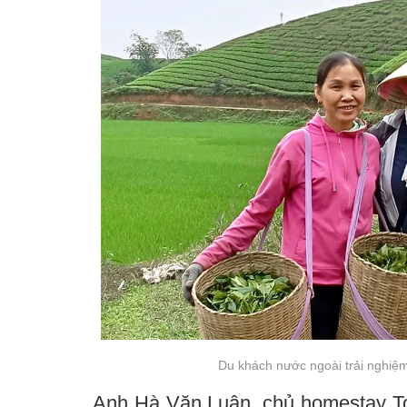
Du khách nước ngoài trải nghiệm
Anh Hà Văn Luận, chủ homestay To