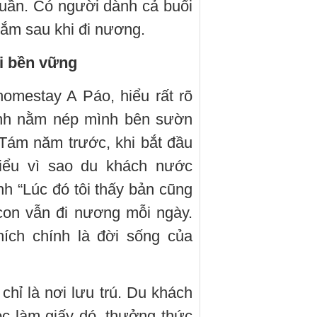
huần. Có người dành cả buổi
 tắm sau khi đi nương.
đi bền vững
omestay A Páo, hiểu rất rõ
 anh nằm nép mình bên sườn
 Tám năm trước, khi bắt đầu
iểu vì sao du khách nước
nh “Lúc đó tôi thấy bản cũng
 con vẫn đi nương mỗi ngày.
hích chính là đời sống của
hỉ là nơi lưu trú. Du khách
c làm giấy dó, thưởng thức