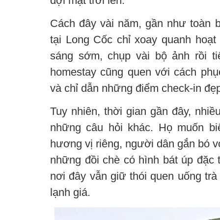
đợi mặt trời lên.
Cách đây vài năm, gần như toàn b
tại Long Cốc chỉ xoay quanh hoạt
sáng sớm, chụp vài bộ ảnh rồi ti
homestay cũng quen với cách phụ
và chỉ dẫn những điểm check-in đẹp
Tuy nhiên, thời gian gần đây, nhiề
những câu hỏi khác. Họ muốn bi
hương vị riêng, người dân gắn bó vớ
những đồi chè có hình bát úp đặc 
nơi đây vẫn giữ thói quen uống tr
lạnh giá.