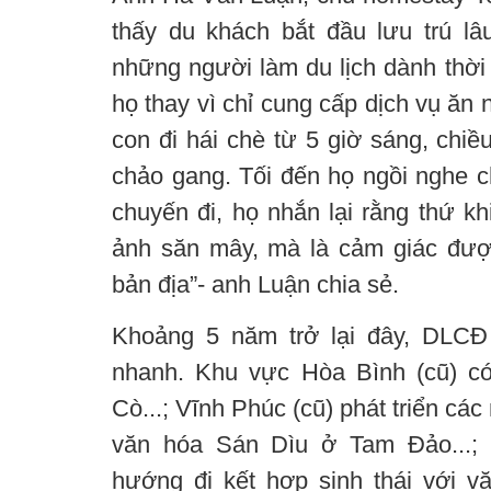
thấy du khách bắt đầu lưu trú l
những người làm du lịch dành thời 
họ thay vì chỉ cung cấp dịch vụ ăn
con đi hái chè từ 5 giờ sáng, chiề
chảo gang. Tối đến họ ngồi nghe c
chuyến đi, họ nhắn lại rằng thứ k
ảnh săn mây, mà là cảm giác đư
bản địa”- anh Luận chia sẻ.
Khoảng 5 năm trở lại đây, DLCĐ
nhanh. Khu vực Hòa Bình (cũ) c
Cò...; Vĩnh Phúc (cũ) phát triển cá
văn hóa Sán Dìu ở Tam Đảo...;
hướng đi kết hợp sinh thái với v