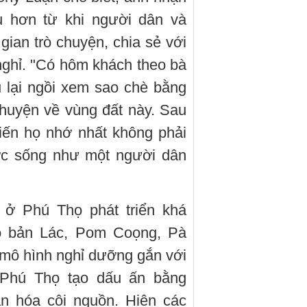
âu hơn từ khi người dân và
gian trò chuyện, chia sẻ với
 nghỉ. "Có hôm khách theo bà
u lại ngồi xem sao chè bằng
huyện về vùng đất này. Sau
hiến họ nhớ nhất không phải
ợc sống như một người dân
 ở Phú Thọ phát triển khá
ó bản Lác, Pom Coọng, Pà
c mô hình nghỉ dưỡng gắn với
 Phú Thọ tạo dấu ấn bằng
ăn hóa cội nguồn. Hiện các