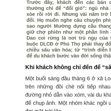
Trước đây, khách đến các bản 
thường chỉ để “đổi gió”: ngủ nh
xòe rồi rời đi. Nhưng vài năm trở 
đổi. Họ muốn nghe câu chuyện phía
sao người Mường dựng cầu thang
giữ chợ phiên như một phần linh 
Dao coi rừng là nơi trú ngụ của 
buộc DLCĐ ở Phú Thọ phải thay đổ
chiều sâu văn hóa; từ “trình diễn
để du khách bước vào đời sống thậ
Khi khách không chỉ đến để “s
Một buổi sáng đầu tháng 6 ở xã L
trên những đồi chè nối tiếp nha
đường nhỏ dẫn vào xóm, vài du khác
để chụp ảnh. Một nhóm khác ngồi u