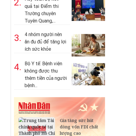
2.
quả tại Điểm thi
Trường chuyên
Tuyên Quang,...
4 nhóm người nên
3.
ăn đu đủ để tăng lợi
ích sức khỏe
Bộ Y tế: Bệnh viện
4.
không được thu
thêm tiền của người
bệnh...