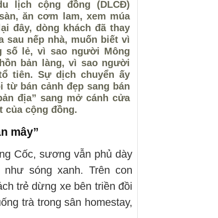
du lịch cộng đồng (DLCĐ)
à sàn, ăn cơm lam, xem múa
lại đây, dòng khách đã thay
 sau nếp nhà, muốn biết vì
 số lẻ, vì sao người Mông
hồn bản làng, vì sao người
tổ tiên. Sự dịch chuyển ấy
i từ bán cảnh đẹp sang bán
 bản địa” sang mở cánh cửa
t của cộng đồng.
ăn mây”
ong Cốc, sương vẫn phủ dày
u như sóng xanh. Trên con
h trẻ dừng xe bên triền đồi
ống trà trong sân homestay,