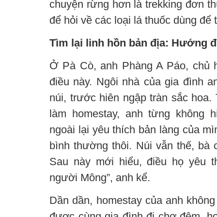
chuyện rừng hơn là trekking đơn t
để hỏi về các loại lá thuốc dùng để
Tìm lại linh hồn bản địa: Hướng 
Ở Pà Cò, anh Phàng A Páo, chủ h
điều này. Ngôi nhà của gia đình
núi, trước hiên ngập tràn sắc hoa.
làm homestay, anh từng không h
ngoài lại yêu thích bản làng của mì
bình thường thôi. Núi vẫn thế, bà
Sau này mới hiểu, điều họ yêu t
người Mông”, anh kể.
Dần dần, homestay của anh không c
được cùng gia đình đi chợ đêm, họ