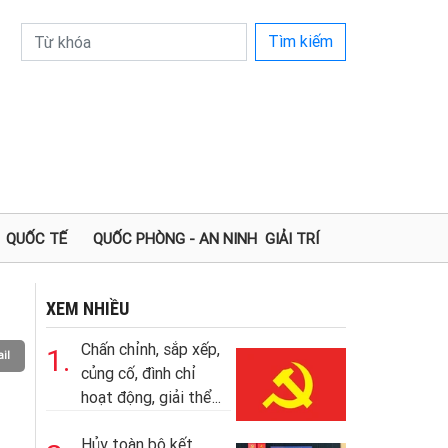
Tìm kiếm
QUỐC TẾ
QUỐC PHÒNG - AN NINH
GIẢI TRÍ
XEM NHIỀU
Chấn chỉnh, sắp xếp,
1.
il
củng cố, đình chỉ
hoạt động, giải thể...
Hủy toàn bộ kết