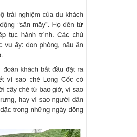
ộ trải nghiệm của du khách
 động “săn mây”. Họ đến từ
ếp tục hành trình. Các chủ
c vụ ấy: dọn phòng, nấu ăn
.
u đoàn khách bắt đầu đặt ra
ết vì sao chè Long Cốc có
i cây chè từ bao giờ, vì sao
trưng, hay vì sao người dân
à đặc trong những ngày đông