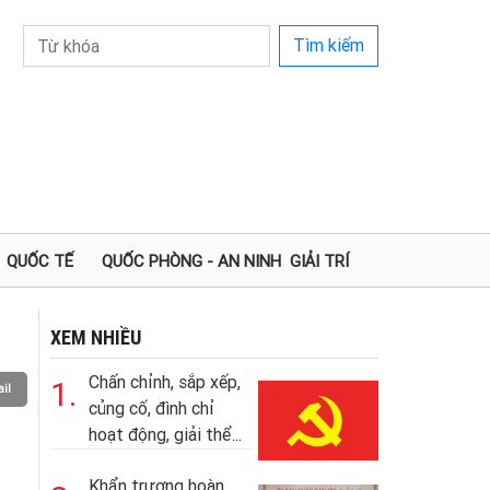
Tìm kiếm
QUỐC TẾ
QUỐC PHÒNG - AN NINH
GIẢI TRÍ
XEM NHIỀU
Chấn chỉnh, sắp xếp,
1.
il
củng cố, đình chỉ
hoạt động, giải thể...
Khẩn trương hoàn