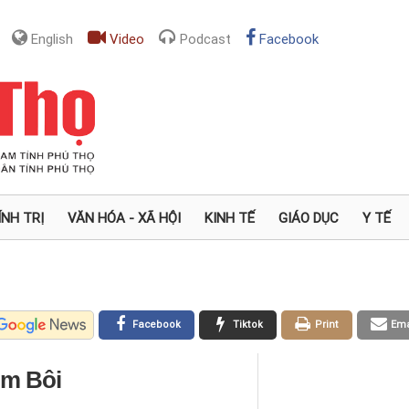
English
Video
Podcast
Facebook
ÍNH TRỊ
VĂN HÓA - XÃ HỘI
KINH TẾ
GIÁO DỤC
Y TẾ
Facebook
Tiktok
Print
Ema
im Bôi