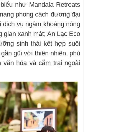
u biểu như Mandala Retreats
 mang phong cách đương đại
ới dịch vụ ngâm khoáng nóng
ng gian xanh mát; An Lạc Eco
ỡng sinh thái kết hợp suối
ần gũi với thiên nhiên, phù
 văn hóa và cắm trại ngoài