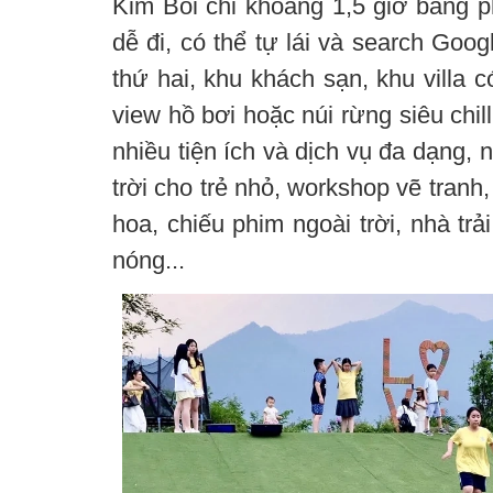
Kim Bôi chỉ khoảng 1,5 giờ bằng p
dễ đi, có thể tự lái và search Goog
thứ hai, khu khách sạn, khu villa có
view hồ bơi hoặc núi rừng siêu chil
nhiều tiện ích và dịch vụ đa dạng,
trời cho trẻ nhỏ, workshop vẽ tran
hoa, chiếu phim ngoài trời, nhà t
nóng...