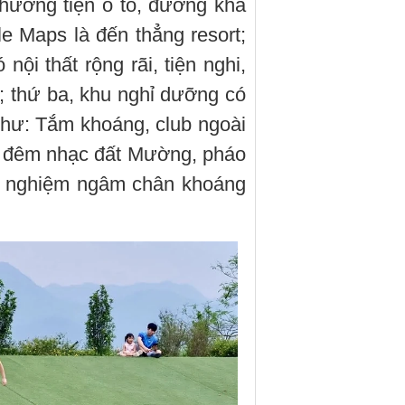
hương tiện ô tô, đường khá
le Maps là đến thẳng resort;
 nội thất rộng rãi, tiện nghi,
l; thứ ba, khu nghỉ dưỡng có
 như: Tắm khoáng, club ngoài
h, đêm nhạc đất Mường, pháo
rải nghiệm ngâm chân khoáng