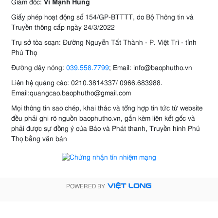
Giám đốc:
Vi Mạnh Hùng
Giấy phép hoạt động số 154/GP-BTTTT, do Bộ Thông tin và
Truyền thông cấp ngày 24/3/2022
Trụ sở tòa soạn: Đường Nguyễn Tất Thành - P. Việt Trì - tỉnh
Phú Thọ
Đường dây nóng:
039.558.7799
; Email: info@baophutho.vn
Liên hệ quảng cáo: 0210.3814337/ 0966.683988.
Email:quangcao.baophutho@gmail.com
Mọi thông tin sao chép, khai thác và tổng hợp tin tức từ website
đều phải ghi rõ nguồn baophutho.vn, gắn kèm liên kết gốc và
phải được sự đồng ý của Báo và Phát thanh, Truyền hình Phú
Thọ bằng văn bản
POWERED BY