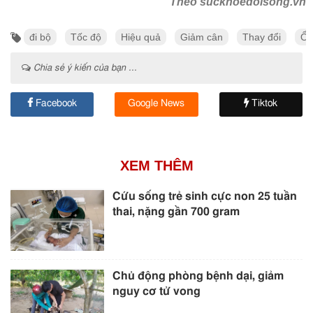
Theo suckhoedoisong.vn
đi bộ
Tốc độ
Hiệu quả
Giảm cân
Thay đổi
Ổn
Chia sẻ ý kiến của bạn ...
Facebook
Google News
Tiktok
XEM THÊM
Cứu sống trẻ sinh cực non 25 tuần
thai, nặng gần 700 gram
Chủ động phòng bệnh dại, giảm
nguy cơ tử vong