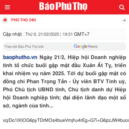
PHÚ THỌ 24H
Cập nhật:
GMT+7
Thứ 6, 21/02/2025 | 19:51
Theo dõi Báo Phú Thọ trên
baophutho.vn
Ngày 21/2, Hiệp hội Doanh nghiệp
tỉnh tổ chức buổi gặp mặt đầu Xuân Ất Tỵ, triển
khai nhiệm vụ năm 2025. Tới dự buổi gặp mặt có
đồng chí Phan Trọng Tấn - Ủy viên BTV Tỉnh uỷ,
Phó Chủ tịch UBND tỉnh, Chủ tịch danh dự Hiệp
hội Doanh nghiệp tỉnh; đại diện lãnh đạo một số
sở, ngành của tỉnh...
xq/Do1lXIOG6pyTDrMOs4bueVmjhu4rEg+G7i+G6p