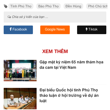
Tỉnh Phú Thọ
Báo Phú Thọ
Đền Hùng
Phó Chủ tịch
Chia sẻ ý kiến của bạn ...
Facebook
Google News
Tiktok
XEM THÊM
Gặp mặt kỷ niệm 65 năm thảm họa
da cam tại Việt Nam
Đại biểu Quốc hội tỉnh Phú Thọ
thảo luận ở hội trường về dự án
luật