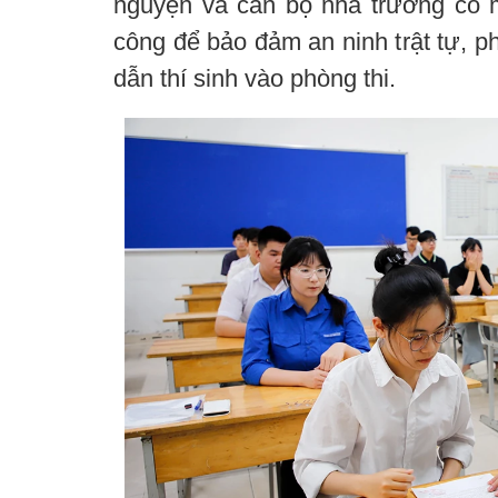
nguyện và cán bộ nhà trường có mặ
công để bảo đảm an ninh trật tự, p
dẫn thí sinh vào phòng thi.