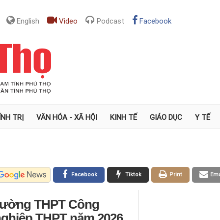
English
Video
Podcast
Facebook
ÍNH TRỊ
VĂN HÓA - XÃ HỘI
KINH TẾ
GIÁO DỤC
Y TẾ
Facebook
Tiktok
Print
Ema
 Trường THPT Công
 nghiệp THPT năm 2026