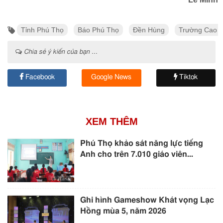
Tỉnh Phú Thọ
Báo Phú Thọ
Đền Hùng
Trường Cao 
Chia sẻ ý kiến của bạn ...
Facebook
Google News
Tiktok
XEM THÊM
Phú Thọ khảo sát năng lực tiếng
Anh cho trên 7.010 giáo viên...
Ghi hình Gameshow Khát vọng Lạc
Hồng mùa 5, năm 2026