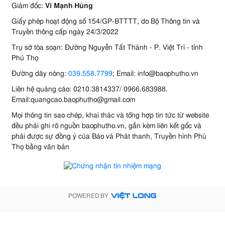
Giám đốc:
Vi Mạnh Hùng
Giấy phép hoạt động số 154/GP-BTTTT, do Bộ Thông tin và
Truyền thông cấp ngày 24/3/2022
Trụ sở tòa soạn: Đường Nguyễn Tất Thành - P. Việt Trì - tỉnh
Phú Thọ
Đường dây nóng:
039.558.7799
; Email: info@baophutho.vn
Liên hệ quảng cáo: 0210.3814337/ 0966.683988.
Email:quangcao.baophutho@gmail.com
Mọi thông tin sao chép, khai thác và tổng hợp tin tức từ website
đều phải ghi rõ nguồn baophutho.vn, gắn kèm liên kết gốc và
phải được sự đồng ý của Báo và Phát thanh, Truyền hình Phú
Thọ bằng văn bản
POWERED BY