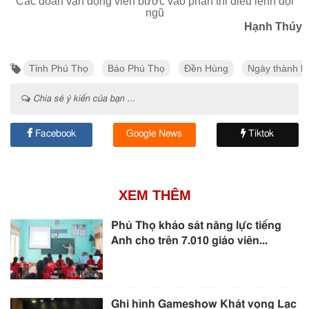
Các đoàn vận động viên bước vào phần thi điều lệnh đội
ngũ
Hạnh Thúy
Tỉnh Phú Thọ
Báo Phú Thọ
Đền Hùng
Ngày thành l
Chia sẻ ý kiến của bạn ...
Facebook
Google News
Tiktok
XEM THÊM
Phú Thọ khảo sát năng lực tiếng
Anh cho trên 7.010 giáo viên...
Ghi hình Gameshow Khát vọng Lạc