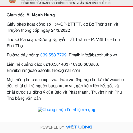
Giám đốc:
Vi Mạnh Hùng
Giấy phép hoạt động số 154/GP-BTTTT, do Bộ Thông tin và
Truyền thông cấp ngày 24/3/2022
Trụ sở tòa soạn: Đường Nguyễn Tất Thành - P. Việt Trì - tỉnh
Phú Thọ
Đường dây nóng:
039.558.7799
; Email: info@baophutho.vn
Liên hệ quảng cáo: 0210.3814337/ 0966.683988.
Email:quangcao.baophutho@gmail.com
Mọi thông tin sao chép, khai thác và tổng hợp tin tức từ website
đều phải ghi rõ nguồn baophutho.vn, gắn kèm liên kết gốc và
phải được sự đồng ý của Báo và Phát thanh, Truyền hình Phú
Thọ bằng văn bản
POWERED BY