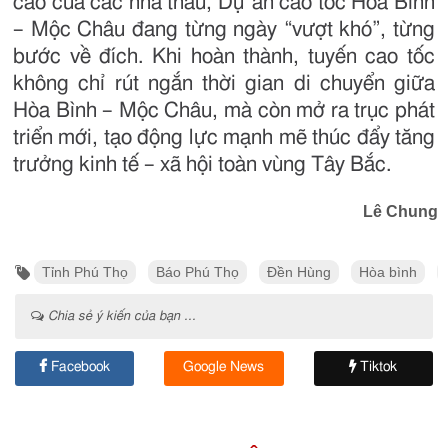
cao của các nhà thầu, Dự án cao tốc Hòa Bình
– Mộc Châu đang từng ngày “vượt khó”, từng
bước về đích. Khi hoàn thành, tuyến cao tốc
không chỉ rút ngắn thời gian di chuyển giữa
Hòa Bình – Mộc Châu, mà còn mở ra trục phát
triển mới, tạo động lực mạnh mẽ thúc đẩy tăng
trưởng kinh tế – xã hội toàn vùng Tây Bắc.
Lê Chung
Tỉnh Phú Thọ
Báo Phú Thọ
Đền Hùng
Hòa bình
Chia sẻ ý kiến của bạn ...
Facebook
Google News
Tiktok