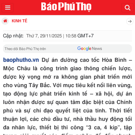
KINH TẾ
Cập nhật:
GMT+7
Thứ 7, 29/11/2025 | 10:58
Theo dõi Báo Phú Thọ trên
baophutho.vn
Dự án đường cao tốc Hòa Bình –
Mộc Châu là công trình giao thông chiến lược,
được kỳ vọng mở ra không gian phát triển mới
cho vùng Tây Bắc. Với mục tiêu kết nối liên vùng,
tạo động lực phát triển kinh tế – xã hội, dự án
luôn nhận được sự quan tâm đặc biệt của Chính
phủ và sự chỉ đạo quyết liệt của tỉnh. Thời tiết
thuận lợi, các chủ đầu tư, nhà thầu huy động tối
đa nhân lực, thiết bị thi công “3 ca, 4 kíp”, tập