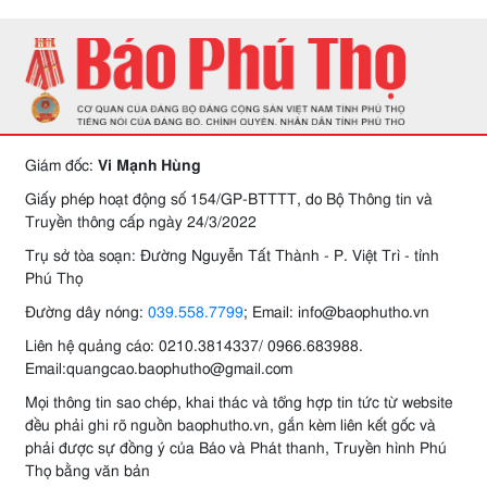
Giám đốc:
Vi Mạnh Hùng
Giấy phép hoạt động số 154/GP-BTTTT, do Bộ Thông tin và
Truyền thông cấp ngày 24/3/2022
Trụ sở tòa soạn: Đường Nguyễn Tất Thành - P. Việt Trì - tỉnh
Phú Thọ
Đường dây nóng:
039.558.7799
; Email: info@baophutho.vn
Liên hệ quảng cáo: 0210.3814337/ 0966.683988.
Email:quangcao.baophutho@gmail.com
Mọi thông tin sao chép, khai thác và tổng hợp tin tức từ website
đều phải ghi rõ nguồn baophutho.vn, gắn kèm liên kết gốc và
phải được sự đồng ý của Báo và Phát thanh, Truyền hình Phú
Thọ bằng văn bản