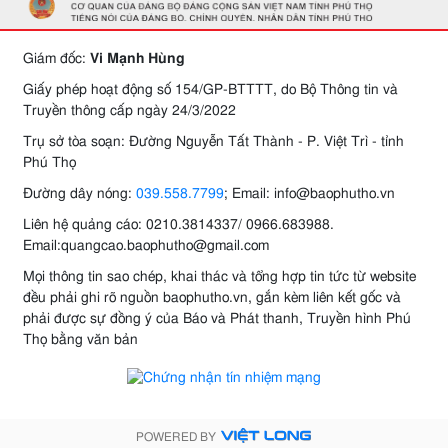
Giám đốc:
Vi Mạnh Hùng
Giấy phép hoạt động số 154/GP-BTTTT, do Bộ Thông tin và
Truyền thông cấp ngày 24/3/2022
Trụ sở tòa soạn: Đường Nguyễn Tất Thành - P. Việt Trì - tỉnh
Phú Thọ
Đường dây nóng:
039.558.7799
; Email: info@baophutho.vn
Liên hệ quảng cáo: 0210.3814337/ 0966.683988.
Email:quangcao.baophutho@gmail.com
Mọi thông tin sao chép, khai thác và tổng hợp tin tức từ website
đều phải ghi rõ nguồn baophutho.vn, gắn kèm liên kết gốc và
phải được sự đồng ý của Báo và Phát thanh, Truyền hình Phú
Thọ bằng văn bản
POWERED BY