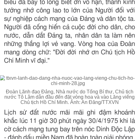
biểu đã bày tỏ lòng biết ơn vô hạn, thành kính
tưởng nhớ công lao to lớn của Người đối với
sự nghiệp cách mạng của Đảng và dân tộc ta.
Người đã cống hiến cả cuộc đời cho dân, cho
nước, dẫn dắt Đảng ta, nhân dân ta làm nên
những thắng lợi vẻ vang. Vòng hoa của Đoàn
mang dòng chữ: "Đời đời nhớ ơn Chủ tịch Hồ
Chí Minh vĩ đại."
Đoàn Lãnh đạo Đảng, Nhà nước do Tổng Bí thư, Chủ tịch
nước Tô Lâm dẫn đầu đến đặt vòng hoa và vào Lăng viếng
Chủ tịch Hồ Chí Minh. Ảnh: An Đăng/TTXVN
Lịch sử đất nước mãi mãi ghi đậm khoảnh
khắc lúc 11 giờ 30 phút ngày 30/4/1975 khi lá
cờ cách mạng tung bay trên nóc Dinh Độc Lập
- đánh dấu miền Nam đã hoàn toàn giải phóng,