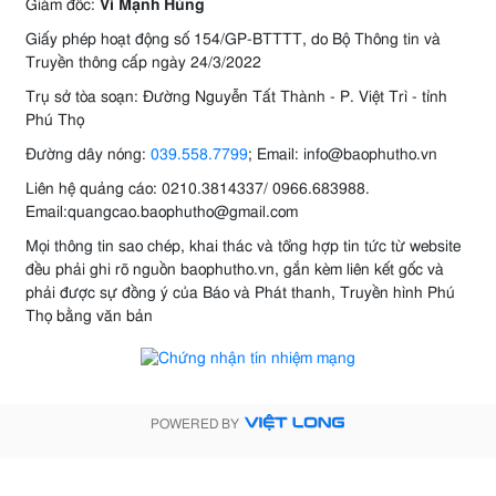
Giám đốc:
Vi Mạnh Hùng
Giấy phép hoạt động số 154/GP-BTTTT, do Bộ Thông tin và
Truyền thông cấp ngày 24/3/2022
Trụ sở tòa soạn: Đường Nguyễn Tất Thành - P. Việt Trì - tỉnh
Phú Thọ
Đường dây nóng:
039.558.7799
; Email: info@baophutho.vn
Liên hệ quảng cáo: 0210.3814337/ 0966.683988.
Email:quangcao.baophutho@gmail.com
Mọi thông tin sao chép, khai thác và tổng hợp tin tức từ website
đều phải ghi rõ nguồn baophutho.vn, gắn kèm liên kết gốc và
phải được sự đồng ý của Báo và Phát thanh, Truyền hình Phú
Thọ bằng văn bản
POWERED BY