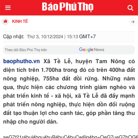
KINH TẾ
Cập nhật:
GMT+7
Thứ 3, 10/12/2024 | 15:13
Theo dõi Báo Phú Thọ trên
baophutho.vn
Xã Tề Lễ, huyện Tam Nông có
diện tích trên 1.700ha trong đó có trên 400ha đất
nông nghiệp, 755ha đất đồi rừng. Những năm
qua, thực hiện các chương trình giảm nghèo và
phát triển kinh tế - xã hội, xã Tề Lễ đã đẩy mạnh
phát triển nông nghiệp, thực hiện dồn đổi ruộng
đất tạo thuận lợi cho canh tác, góp phần tăng thu
nhập cho người dân.
aeG7t21r4bul4bqu4buR4buC4buCw6lq4bq+O